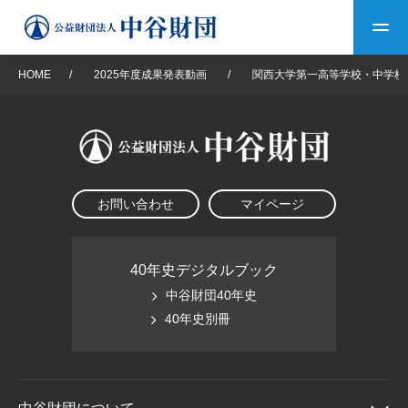
HOME
/
2025年度成果発表動画
/
関西大学第一高等学校・中学校
トップ
中谷財団について
お問い合わせ
マイページ
中谷財団について
理事長挨拶
中谷財団事業紹介
設立趣意書
中谷財団事業紹介
財団概要
中谷賞
中谷財団動画紹介
40年史デジタルブック
中谷財団40年史
40年史デジタルブック
沿革
神戸賞
長期大型研究助成
40年史別冊
その他情報
中谷財団40年史
研究助成
その他情報
交流助成
個人情報保護に関する
お問い合わせ
40年史別冊
基本方針