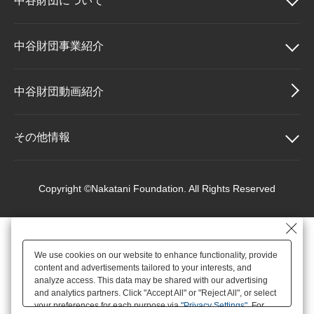
中谷財団に
ついて
大学院生奨学金
国際学生交流プログラ
役員・評議員
公開情報
アクセス
ム
よくあるご質問
日本語
English
マイページ
中谷財団について
中谷財団事業紹介
年報一覧
中谷財団レポート
科学教育振興助成・
サイトマップ
中谷財団アーカイブ
理事長挨拶
中谷財団事業紹介
中谷財団動画紹介
次世代理系人材育成プ
ログラム助成
設立趣意書
中谷賞
その他情報
財団概要
神戸賞
その他情報
Copyright ©Nakatani Foundation. All Rights Reserved
沿革
長期大型研究助成
個人情報保護に関する
基本方針
We use cookies on our website to enhance functionality, provide
役員・評議員
研究助成
content and advertisements tailored to your interests, and
アクセス
analyze access. This data may be shared with our advertising
and analytics partners. Click "Accept All" or "Reject All", or select
your preferences for each purpose via
"Privacy Settings"
. For
公開情報
交流助成