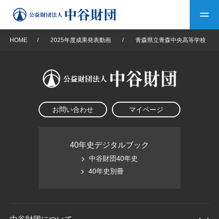
HOME
/
2025年度成果発表動画
/
青森県立青森中央高等学校
トップ
中谷財団について
お問い合わせ
マイページ
中谷財団について
理事長挨拶
中谷財団事業紹介
設立趣意書
中谷財団事業紹介
財団概要
中谷賞
中谷財団動画紹介
40年史デジタルブック
中谷財団40年史
40年史デジタルブック
沿革
神戸賞
長期大型研究助成
40年史別冊
その他情報
中谷財団40年史
研究助成
その他情報
交流助成
個人情報保護に関する
お問い合わせ
40年史別冊
基本方針