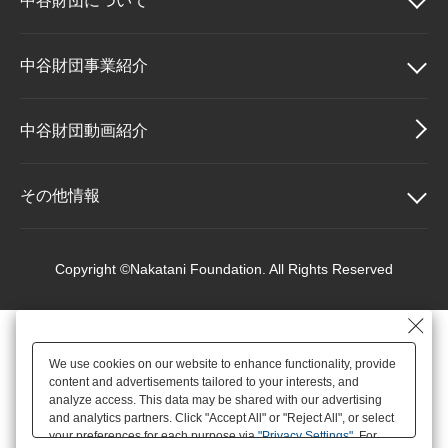
中谷財団に
ついて
大学院生奨学金
国際学生交流プログラ
役員・評議員
公開情報
アクセス
ム
よくあるご質問
日本語
English
マイページ
中谷財団について
中谷財団事業紹介
年報一覧
中谷財団レポート
科学教育振興助成・
サイトマップ
中谷財団アーカイブ
理事長挨拶
中谷財団事業紹介
中谷財団動画紹介
次世代理系人材育成プ
ログラム助成
設立趣意書
中谷賞
その他情報
財団概要
神戸賞
その他情報
Copyright ©Nakatani Foundation. All Rights Reserved
沿革
長期大型研究助成
個人情報保護に関する
基本方針
We use cookies on our website to enhance functionality, provide
役員・評議員
研究助成
content and advertisements tailored to your interests, and
アクセス
analyze access. This data may be shared with our advertising
and analytics partners. Click "Accept All" or "Reject All", or select
your preferences for each purpose via
"Privacy Settings"
. For
公開情報
交流助成