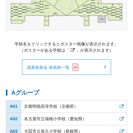
大学院生奨学金
国際学生交流プログラ
役員・評議員
公開情報
アクセス
ム
よくあるご質問
日本語
English
マイページ
年報一覧
中谷財団レポート
科学教育振興助成・
サイトマップ
中谷財団アーカイブ
次世代理系人材育成プ
学校名をクリックするとポスター画像が表示されます。
ログラム助成
（ポスターがある学校は「
」が表示されます）
成果発表会 発表校一覧
Aグループ
A01
京都明徳高等学校（京都府）
A02
名古屋市立瑞穂小学校（愛知県）
A03
大田市立長久小学校（島根県）