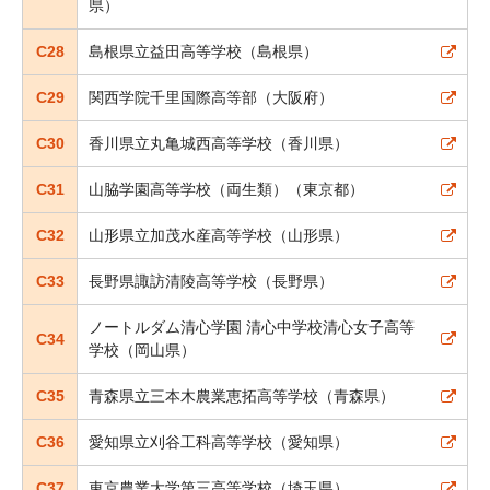
県）
C28
島根県立益田高等学校（島根県）
C29
関西学院千里国際高等部（大阪府）
C30
香川県立丸亀城西高等学校（香川県）
C31
山脇学園高等学校（両生類）（東京都）
C32
山形県立加茂水産高等学校（山形県）
C33
長野県諏訪清陵高等学校（長野県）
ノートルダム清心学園 清心中学校清心女子高等
C34
学校（岡山県）
C35
青森県立三本木農業恵拓高等学校（青森県）
C36
愛知県立刈谷工科高等学校（愛知県）
C37
東京農業大学第三高等学校（埼玉県）