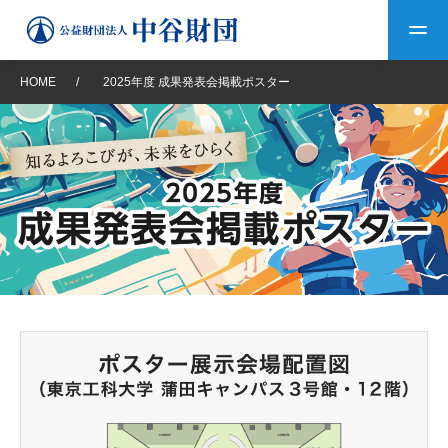
HOME
/
2025年度 成果発表会掲載ポスター
トップ
中谷財団について
中谷財団について
理事長挨拶
中谷財団事業紹介
設立趣意書
中谷財団事業紹介
財団概要
中谷賞
中谷財団動画紹介
40年史デジタルブック
沿革
神戸賞
長期大型研究助成
その他情報
中谷財団40年史
研究助成
その他情報
交流助成
個人情報保護に関する
お問い合わせ
40年史別冊
基本方針