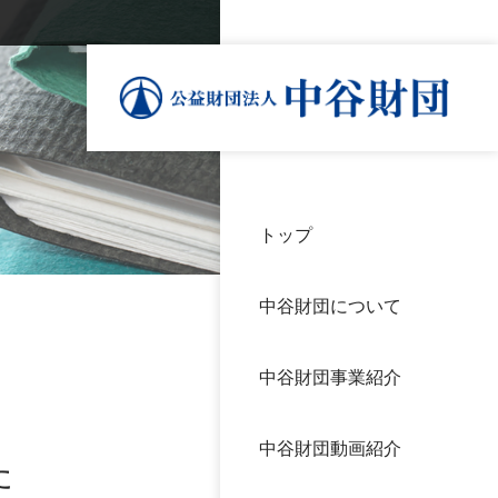
トップ
理事
中谷
個人
基本
中谷財団について
設立
神戸
アク
中谷財団事業紹介
財団
長期
よく
中谷財団動画紹介
沿革
研究
た
サイ