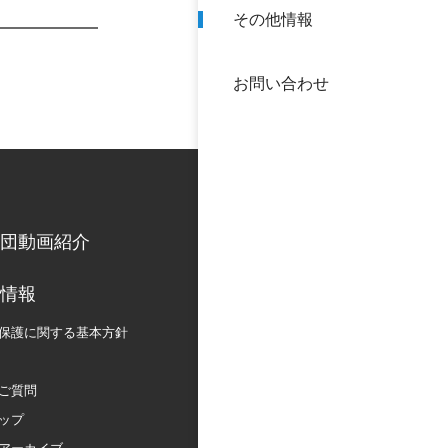
その他情報
40年
交流
中谷
お問い合わせ
大学
国際
役員
科学
公開
次世
団動画紹介
年報
情報
保護に関する
基本方針
中谷
ご質問
ップ