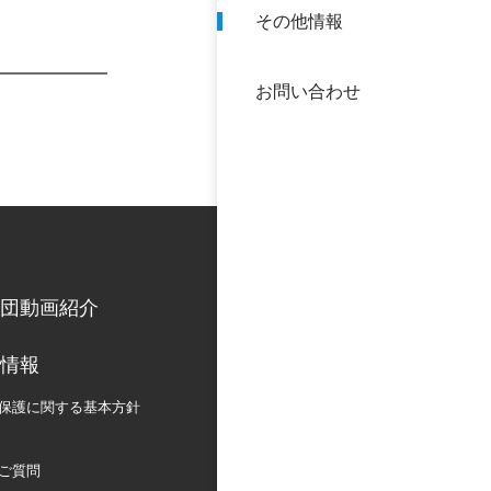
その他情報
40年
交流
中谷
お問い合わせ
大学
国際
役員
科学
公開
次世
団動画紹介
年報
情報
中谷
保護に関する
基本方針
ご質問