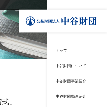
トップ
理事
中谷
個人
基本
中谷財団について
設立
神戸
アク
中谷財団事業紹介
財団
長期
よく
中谷財団動画紹介
沿革
研究
賞式」
サイ