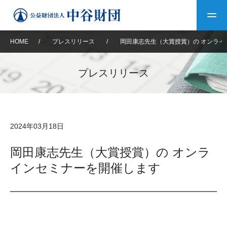
HOME
/
プレスリリース
/
岡田康志先生（大賞授賞）の オンライ
トップ
プレスリリース
中谷財団について
中谷財団について
理事長挨拶
中谷財団事業紹介
2024年03月18日
設立趣意書
中谷財団事業紹介
財団概要
中谷賞
中谷財団動画紹介
岡田康志先生（大賞授賞）の オンラ
インセミナーを開催します
40年史デジタルブック
沿革
神戸賞
長期大型研究助成
その他情報
中谷財団40年史
研究助成
その他情報
交流助成
個人情報保護に関する
お問い合わせ
40年史別冊
基本方針