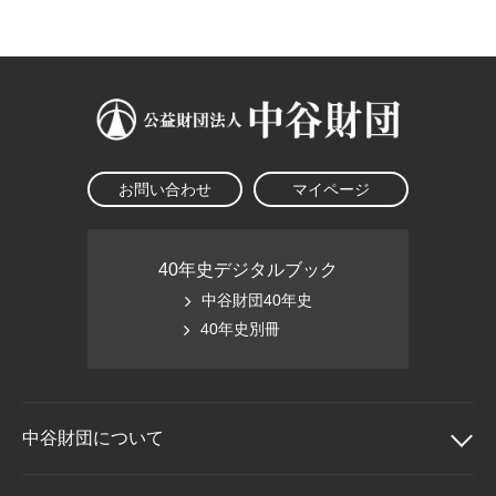
大学院生奨学金
国際学生交流プログラ
役員・評議員
公開情報
アクセス
ム
よくあるご質問
日本語
English
マイページ
年報一覧
中谷財団レポート
科学教育振興助成・
サイトマップ
中谷財団アーカイブ
次世代理系人材育成プ
ログラム助成
お問い合わせ
マイページ
40年史デジタルブック
中谷財団40年史
40年史別冊
中谷財団に
ついて