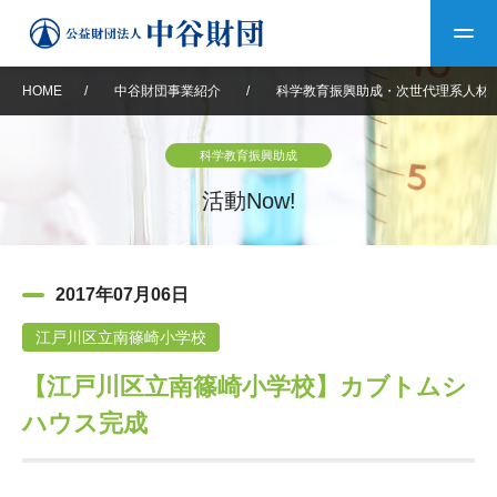
HOME
/
中谷財団事業紹介
/
科学教育振興助成・次世代理系人材
トップ
科学教育振興助成
中谷財団について
活動Now!
中谷財団について
理事長挨拶
中谷財団事業紹介
2017年07月06日
設立趣意書
中谷財団事業紹介
財団概要
中谷賞
中谷財団動画紹介
江戸川区立南篠崎小学校
【江戸川区立南篠崎小学校】カブトムシ
40年史デジタルブック
沿革
神戸賞
長期大型研究助成
その他情報
ハウス完成
中谷財団40年史
研究助成
その他情報
交流助成
個人情報保護に関する
お問い合わせ
40年史別冊
基本方針