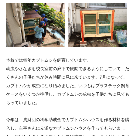
大学院生奨学金
国際学生交流プログラ
役員・評議員
公開情報
アクセス
ム
よくあるご質問
日本語
English
マイページ
年報一覧
中谷財団レポート
科学教育振興助成・
サイトマップ
中谷財団アーカイブ
次世代理系人材育成プ
ログラム助成
本校では毎年カブトムシを飼育しています。
幼虫やさなぎを校長室前の廊下で観察できるようにしていて、た
くさんの子供たちが休み時間に見に来ています。7月になって、
カブトムシが成虫になり始めました。いつもはプラスチック飼育
ケースをいくつか準備し、カブトムシの成虫を子供たちに見ても
らっていました。
今年は、貴財団の科学助成金でカブトムシハウスを作る材料を購
入し、主事さんに立派なカブトムシハウスを作ってもらいまし