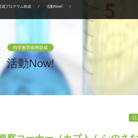
育成プログラム助成
/
活動Now!
/
科学教育振興助成
活動Now!
江