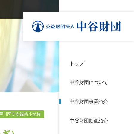
トップ
理事
中谷
個人
基本
中谷財団について
設立
神戸
アク
中谷財団事業紹介
財団
長期
よく
戸川区立南篠崎小学校
中谷財団動画紹介
沿革
研究
サイ