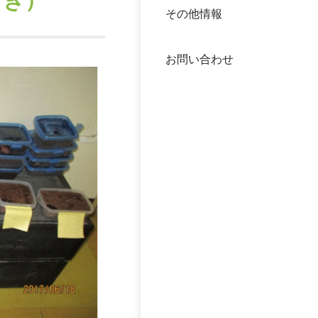
なぎ）
その他情報
40年
交流
中谷
お問い合わせ
大学
国際
役員
科学
公開
次世
年報
中谷