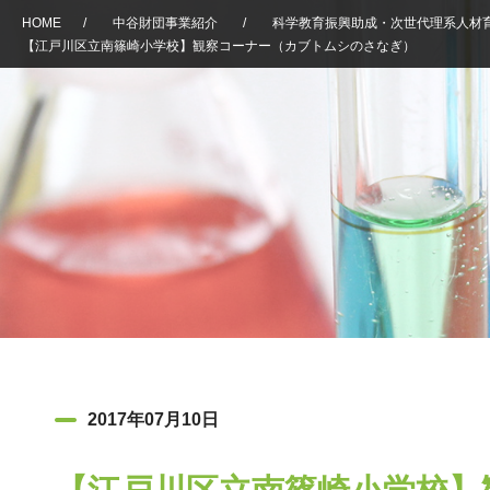
HOME
/
中谷財団事業紹介
/
科学教育振興助成・次世代理系人材
【江戸川区立南篠崎小学校】観察コーナー（カブトムシのさなぎ）
2017年07月10日