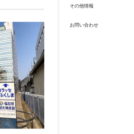
その他情報
40年
交流
中谷
お問い合わせ
大学
国際
役員
科学
公開
次世
年報
中谷