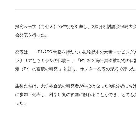
探究未来学（向ゼミ）の生徒を引率し、
X
線分析討論会福島大
会発表を行った。
発表は、 「
P1-25S
骨格を持たない動物標本の元素マッピング
ラナリアとウミウシの比較－ 」「
P1-26S
海生無脊椎動物の口
素（
Br
）の蓄積の研究 」と題し、ポスター発表の形式で行った
生徒たちは、大学や企業の研究者が中心となった
X
線分析にお
に参加・発表し、科学研究の神髄に触れることができ、とても
った。