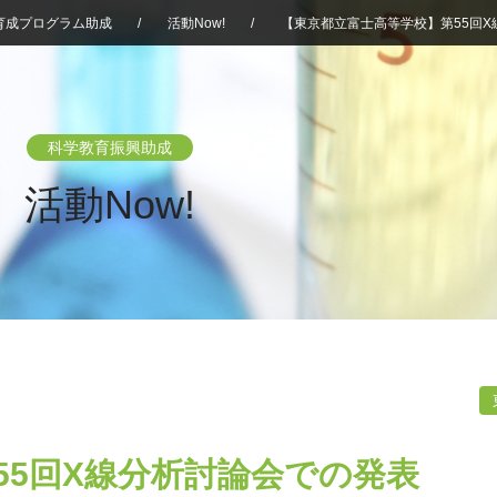
育成プログラム助成
/
活動Now!
/
【東京都立富士高等学校】第55回
科学教育振興助成
活動Now!
55回X線分析討論会での発表