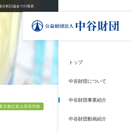
X線分析討論会での発表
トップ
理事
中谷
個人
基本
中谷財団について
設立
神戸
アク
中谷財団事業紹介
財団
長期
東京都立富士高等学校
よく
中谷財団動画紹介
沿革
研究
サイ