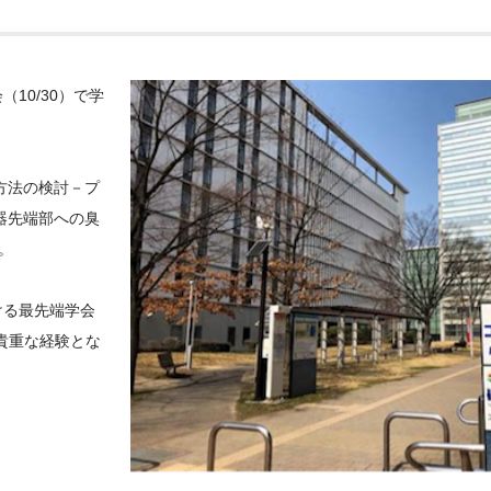
会（
10/30
）で学
方法の検討－プ
器先端部への臭
。
ける最先端学会
貴重な経験とな