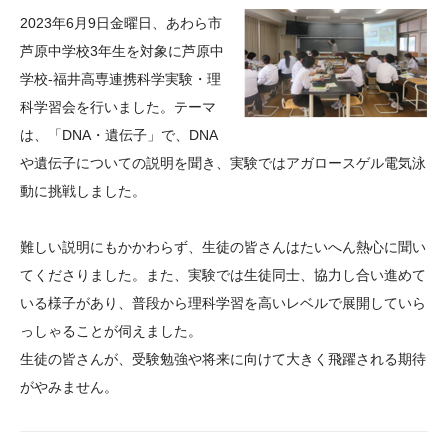
大学院生奨学金
国際学生交流プログラ
役員・評議員
公開情報
2023年6月9日金曜日、あわら市
アクセス
ム
よくあるご質問
芦原中学校3年生を対象に芦原中
日本語
English
マイページ
学校‐福井高専連携科学実験・理
年報一覧
中谷財団レポート
科学習会を行いました。テーマ
科学教育振興助成・
サイトマップ
中谷財団アーカイブ
は、「DNA・遺伝子」で、DNA
次世代理系人材育成プ
や遺伝子についての説明を聞き、実験ではアガロースゲル電気泳
ログラム助成
動に挑戦しました。
難しい説明にもかかわらず、生徒の皆さんはたいへん熱心に聞い
てくださりました。また、実験では生徒同士、協力し合い進めて
いる様子があり、普段から理科学習を高いレベルで展開していら
っしゃることが伺えました。
生徒の皆さんが、受験勉強や将来に向けて大きく飛躍される期待
がやみません。