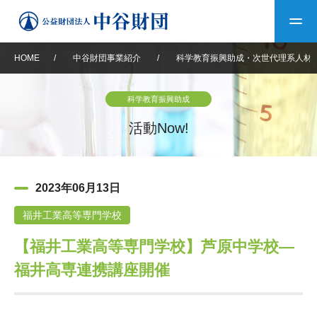
HOME
/
中谷財団事業紹介
/
科学教育振興助成・次世代理系人材
トップ
科学教育振興助成
中谷財団について
活動Now!
中谷財団について
理事長挨拶
中谷財団事業紹介
2023年06月13日
設立趣意書
中谷財団事業紹介
財団概要
中谷賞
中谷財団動画紹介
福井工業高等専門学校
【福井工業高等専門学校】芦原中学校―
40年史デジタルブック
沿革
神戸賞
長期大型研究助成
その他情報
福井高専連携講座開催
中谷財団40年史
研究助成
その他情報
交流助成
個人情報保護に関する
お問い合わせ
40年史別冊
基本方針