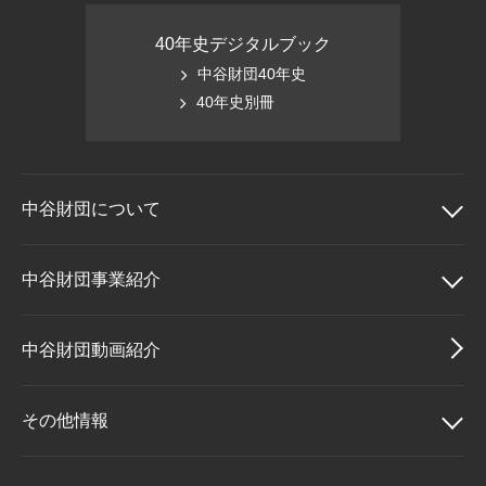
40年史デジタルブック
中谷財団40年史
40年史別冊
中谷財団に
ついて
中谷財団について
中谷財団事業紹介
理事長挨拶
中谷財団事業紹介
中谷財団動画紹介
設立趣意書
中谷賞
その他情報
財団概要
神戸賞