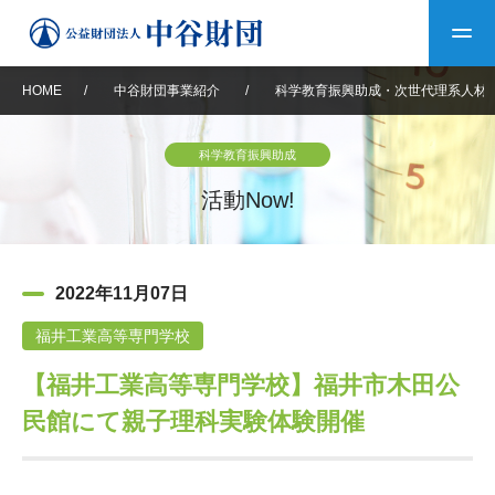
HOME
/
中谷財団事業紹介
/
科学教育振興助成・次世代理系人材
トップ
科学教育振興助成
中谷財団について
活動Now!
中谷財団について
理事長挨拶
中谷財団事業紹介
2022年11月07日
設立趣意書
中谷財団事業紹介
財団概要
中谷賞
中谷財団動画紹介
福井工業高等専門学校
【福井工業高等専門学校】福井市木田公
40年史デジタルブック
沿革
神戸賞
長期大型研究助成
その他情報
民館にて親子理科実験体験開催
中谷財団40年史
研究助成
その他情報
交流助成
個人情報保護に関する
お問い合わせ
40年史別冊
基本方針