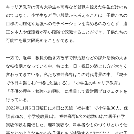
キャリア教育は何も大学生や高専など就職を控えた学生だけのも
のではなく、小学生など早い段階から考えることは、子供たちの
目標の明確化や勉強へのモチベーションを高めるのみならず、適
正を本人や保護者が早い段階で認識することができ、子供たちの
可能性を最大限高めることができる。
一方で、近年、教員の働き方改革で部活動などの課外活動の大き
な転換期となっている中、特に土・日・祝日の過ごし方が大きく
変わってきている。私たち福井高専はこの時代背景の中、「親子
で休日を楽しむ(一緒に勉強する)」「小学生のキャリア教育」
「子供の理科・勉強への興味」に着目して貴財団プロジェクトを
行っている。
2022年11月6日日曜日に木田公民館（福井市）で小学生36人、保
護者26名、小学校教員1名、福井高専5名の総数68名で親子科学
実験体験を開催した。理科実験や、科学者やものづくりという仕
事がどのようなものかを子供たちが体験するだけでなく、その子