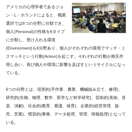
大学院生奨学金
国際学生交流プログラ
役員・評議員
公開情報
アメリカの心理学者であるジョ
アクセス
ム
よくあるご質問
ン・L・ホランドによると、職業
日本語
English
マイページ
選択では6つの分野に分類でき、
年報一覧
中谷財団レポート
個人(Personal)の性格を6タイプ
科学教育振興助成・
サイトマップ
中谷財団アーカイブ
に分類し、受け入れる環境
次世代理系人材育成プ
(Environment)も6分野あり、個人がそれぞれの環境でマッチ・ミ
ログラム助成
スマッチという行動(Action)を起こす。それぞれの行動が相互作
用し合い、再び個人や環境に影響を及ぼすというサイクルになっ
ている。
6つの分野とは、現実的(手作業、農業、機械組み立て、修理)、
研究的(生物、物理、数学、医学など科学研究)、芸術的(美術、音
楽、演劇)、社会的(教育、看護、保育)、企業的(経営管理、販
売、営業)、慣習的(事務、データ処理、管理、情報処理)となって
いる。