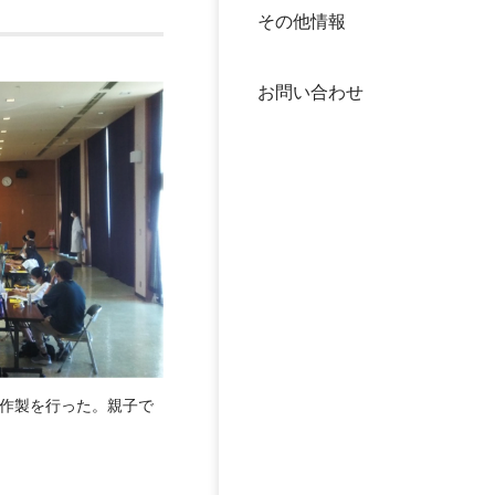
その他情報
40年
交流
中谷
お問い合わせ
大学
国際
役員
科学
公開
次世
年報
中谷
ラ作製を行った。親子で