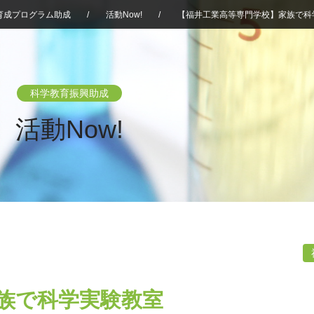
育成プログラム助成
/
活動Now!
/
【福井工業高等専門学校】家族で科
科学教育振興助成
活動Now!
族で科学実験教室