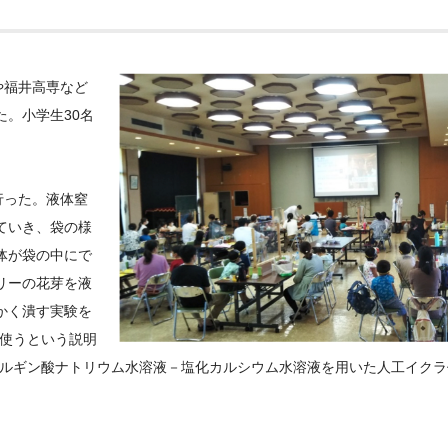
や福井高専など
。小学生30名
行った。液体窒
ていき、袋の様
体が袋の中にで
リーの花芽を液
かく潰す実験を
に使うという説明
アルギン酸ナトリウム水溶液－塩化カルシウム水溶液を用いた人工イク