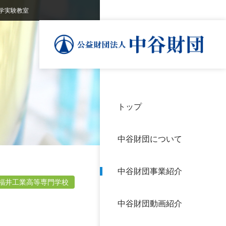
学実験教室
トップ
理事
中谷
個人
基本
中谷財団について
設立
神戸
アク
中谷財団事業紹介
財団
長期
福井工業高等専門学校
よく
中谷財団動画紹介
沿革
研究
サイ