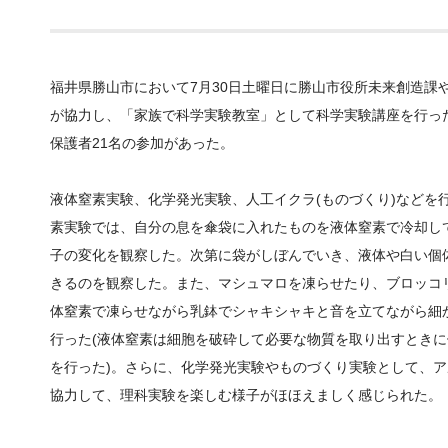
福井県勝山市において7月30日土曜日に勝山市役所未来創造課
が協力し、「家族で科学実験教室」として科学実験講座を行った
保護者21名の参加があった。
液体窒素実験、化学発光実験、人工イクラ(ものづくり)などを
素実験では、自分の息を傘袋に入れたものを液体窒素で冷却し
子の変化を観察した。次第に袋がしぼんでいき、液体や白い個
きるのを観察した。また、マシュマロを凍らせたり、ブロッコ
体窒素で凍らせながら乳鉢でシャキシャキと音を立てながら細
行った(液体窒素は細胞を破砕して必要な物質を取り出すとき
を行った)。さらに、化学発光実験やものづくり実験として、
協力して、理科実験を楽しむ様子がほほえましく感じられた。