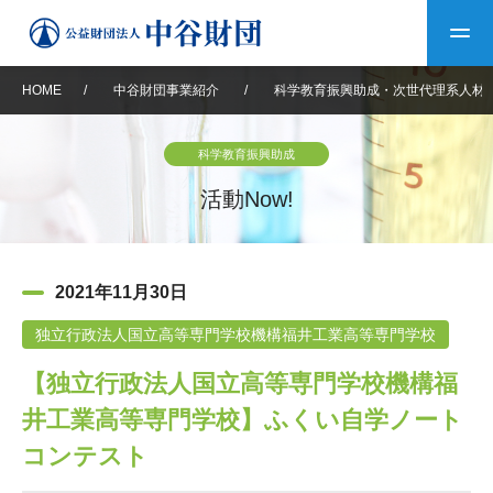
HOME
/
中谷財団事業紹介
/
科学教育振興助成・次世代理系人材
トップ
科学教育振興助成
中谷財団について
活動Now!
中谷財団について
理事長挨拶
中谷財団事業紹介
2021年11月30日
設立趣意書
中谷財団事業紹介
財団概要
中谷賞
中谷財団動画紹介
独立行政法人国立高等専門学校機構福井工業高等専門学校
【独立行政法人国立高等専門学校機構福
40年史デジタルブック
沿革
神戸賞
長期大型研究助成
その他情報
井工業高等専門学校】ふくい自学ノート
中谷財団40年史
研究助成
その他情報
交流助成
個人情報保護に関する
コンテスト
お問い合わせ
40年史別冊
基本方針