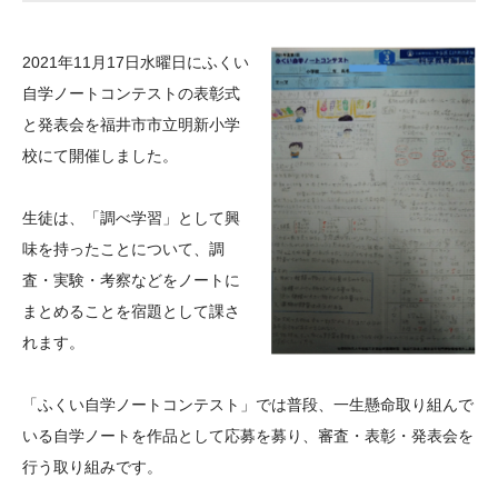
大学院生奨学金
国際学生交流プログラ
役員・評議員
公開情報
アクセス
ム
よくあるご質問
2021年11月17日水曜日にふくい
日本語
English
マイページ
年報一覧
中谷財団レポート
自学ノートコンテストの表彰式
科学教育振興助成・
サイトマップ
中谷財団アーカイブ
と発表会を福井市市立明新小学
次世代理系人材育成プ
校にて開催しました。
ログラム助成
生徒は、「調べ学習」として興
味を持ったことについて、調
査・実験・考察などをノートに
まとめることを宿題として課さ
れます。
「ふくい自学ノートコンテスト」では普段、一生懸命取り組んで
いる自学ノートを作品として応募を募り、審査・表彰・発表会を
行う取り組みです。