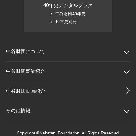
40年史デジタルブック
中谷財団40年史
40年史別冊
中谷財団に
ついて
中谷財団について
中谷財団事業紹介
理事長挨拶
中谷財団事業紹介
中谷財団動画紹介
設立趣意書
中谷賞
その他情報
財団概要
神戸賞
その他情報
Copyright ©Nakatani Foundation. All Rights Reserved