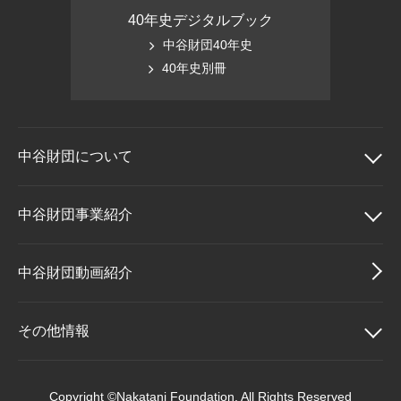
40年史デジタルブック
中谷財団40年史
40年史別冊
中谷財団に
ついて
中谷財団について
中谷財団事業紹介
理事長挨拶
中谷財団事業紹介
中谷財団動画紹介
設立趣意書
中谷賞
その他情報
財団概要
神戸賞
その他情報
Copyright ©Nakatani Foundation. All Rights Reserved