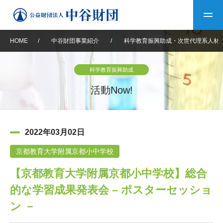
HOME
/
中谷財団事業紹介
/
科学教育振興助成・次世代理系人材
トップ
科学教育振興助成
中谷財団について
活動Now!
中谷財団について
理事長挨拶
中谷財団事業紹介
2022年03月02日
設立趣意書
中谷財団事業紹介
財団概要
中谷賞
中谷財団動画紹介
京都教育大学附属京都小中学校
【京都教育大学附属京都小中学校】総合
40年史デジタルブック
沿革
神戸賞
長期大型研究助成
その他情報
的な学習成果発表会 – ポスターセッショ
中谷財団40年史
研究助成
その他情報
交流助成
個人情報保護に関する
ン －
お問い合わせ
40年史別冊
基本方針