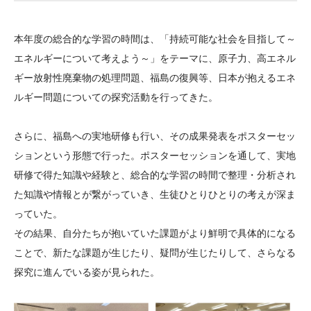
大学院生奨学金
国際学生交流プログラ
役員・評議員
公開情報
アクセス
ム
よくあるご質問
本年度の総合的な学習の時間は、「持続可能な社会を目指して～
日本語
English
マイページ
年報一覧
中谷財団レポート
エネルギーについて考えよう～」をテーマに、原子力、高エネル
科学教育振興助成・
サイトマップ
中谷財団アーカイブ
ギー放射性廃棄物の処理問題、福島の復興等、日本が抱えるエネ
次世代理系人材育成プ
ルギー問題についての探究活動を行ってきた。
ログラム助成
さらに、福島への実地研修も行い、その成果発表をポスターセッ
ションという形態で行った。ポスターセッションを通して、実地
研修で得た知識や経験と、総合的な学習の時間で整理・分析され
た知識や情報とが繋がっていき、生徒ひとりひとりの考えが深ま
っていた。
その結果、自分たちが抱いていた課題がより鮮明で具体的になる
ことで、新たな課題が生じたり、疑問が生じたりして、さらなる
探究に進んでいる姿が見られた。