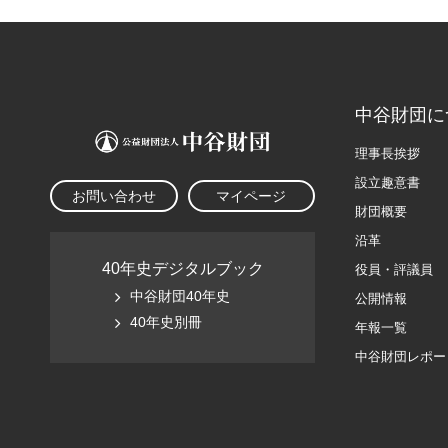
中谷財団に
理事長挨拶
設立趣意書
お問い合わせ
マイページ
財団概要
沿革
40年史デジタルブック
役員・評議員
中谷財団40年史
公開情報
40年史別冊
年報一覧
中谷財団レポー