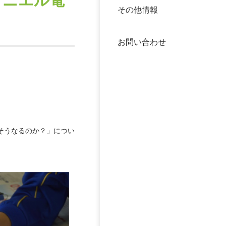
ダニエル電
その他情報
40年
交流
中谷
お問い合わせ
大学
国際
役員
科学
公開
次世
そうなるのか？」につい
年報
中谷