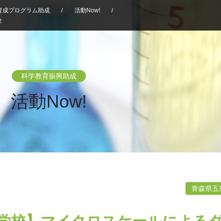
育成プログラム助成
/
活動Now!
/
験
科学教育振興助成
活動Now!
青森県五