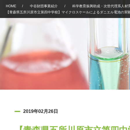
HOME
/
中谷財団事業紹介
/
科学教育振興助成・次世代理系人材
【青森県五所川原市立第四中学校】マイクロスケールによるダニエル電池の実
2019年02月26日