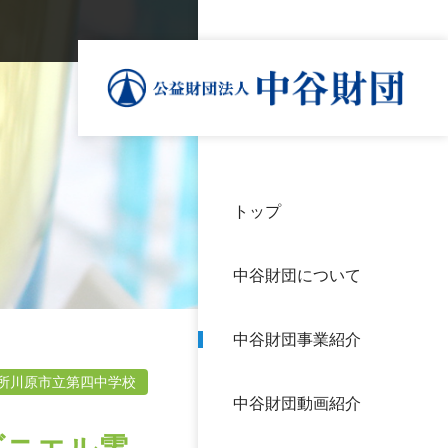
トップ
理事
中谷
個人
基本
中谷財団について
設立
神戸
アク
中谷財団事業紹介
財団
長期
よく
所川原市立第四中学校
中谷財団動画紹介
沿革
研究
サイ