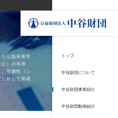
トップ
理事
中谷
個人
または臨床医学
基本
含む）の有用
）、可能性（シ
中谷財団について
設立
神戸
究に対して助成
アク
中谷財団事業紹介
財団
長期
よく
中谷財団動画紹介
沿革
研究
サイ