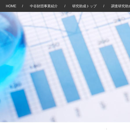
HOME
/
中谷財団事業紹介
/
研究助成トップ
/
調査研究助