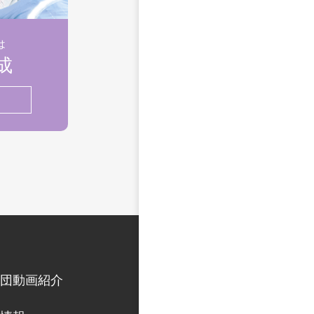
は
成
団動画紹介