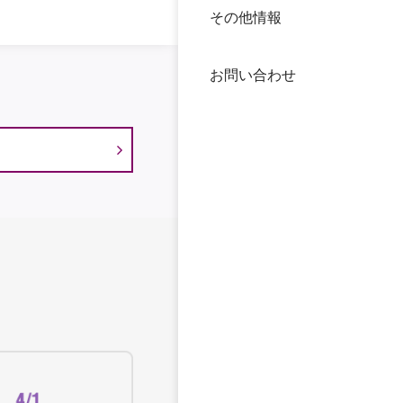
その他情報
40年
交流
中谷
お問い合わせ
大学
国際
役員
科学
公開
次世
年報
中谷