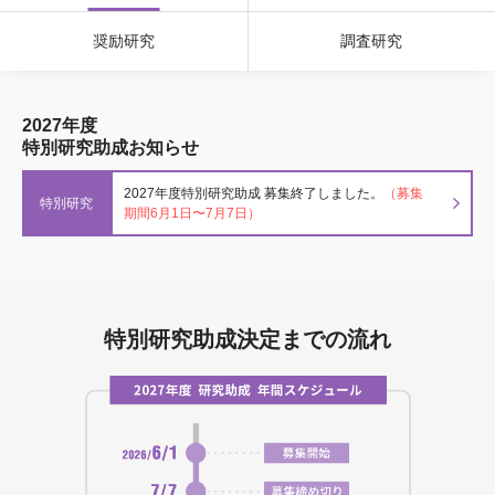
大学院生奨学金
国際学生交流プログラ
役員・評議員
公開情報
奨励研究
調査研究
アクセス
ム
よくあるご質問
日本語
English
マイページ
年報一覧
中谷財団レポート
科学教育振興助成・
サイトマップ
中谷財団アーカイブ
2027年度
特別研究助成お知らせ
次世代理系人材育成プ
ログラム助成
2027年度特別研究助成 募集終了しました。
（募集
特別研究
期間6月1日〜7月7日）
特別研究助成決定までの流れ