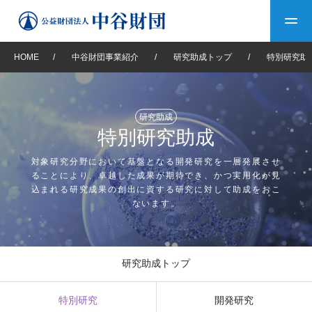
HOME
/
中谷財団事業紹介
/
研究助成トップ
/
特別研究助
トップ
研究助成
中谷財団について
特別研究助成
中谷財団について
理事長挨拶
中谷財団事業紹介
対象研究分野において基盤となる開発研究を一層発展させ
ることにより、卓越した成果が期待でき、かつ実用化が見
込まれる研究成果の創出に資する研究に対して助成をおこ
設立趣意書
中谷財団事業紹介
財団概要
中谷賞
中谷財団動画紹介
ないます。
40年史デジタルブック
沿革
神戸賞
長期大型研究助成
その他情報
研究助成トップ
中谷財団40年史
研究助成
その他情報
交流助成
個人情報保護に関する
お問い合わせ
40年史別冊
特別研究
開発研究
基本方針