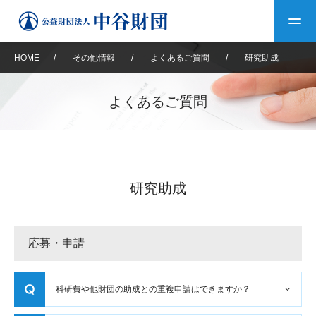
HOME
/
その他情報
/
よくあるご質問
/
研究助成
トップ
よくあるご質問
中谷財団について
中谷財団について
理事長挨拶
中谷財団事業紹介
研究助成
設立趣意書
中谷財団事業紹介
財団概要
中谷賞
中谷財団動画紹介
応募・申請
40年史デジタルブック
沿革
神戸賞
長期大型研究助成
その他情報
中谷財団40年史
研究助成
その他情報
交流助成
個人情報保護に関する
科研費や他財団の助成との重複申請はできますか？
お問い合わせ
40年史別冊
基本方針