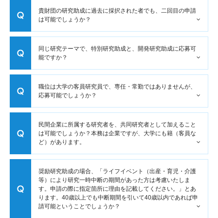
大学院生奨学金
国際学生交流プログラ
役員・評議員
公開情報
貴財団の研究助成に過去に採択された者でも、二回目の申請
は可能でしょうか？
アクセス
ム
よくあるご質問
日本語
English
マイページ
年報一覧
中谷財団レポート
同じ研究テーマで、特別研究助成と、開発研究助成に応募可
科学教育振興助成・
サイトマップ
中谷財団アーカイブ
能ですか？
次世代理系人材育成プ
ログラム助成
職位は大学の客員研究員で、専任・常勤ではありませんが、
応募可能でしょうか？
民間企業に所属する研究者を、共同研究者として加えること
は可能でしょうか？本務は企業ですが、大学にも籍（客員な
ど）があります。
奨励研究助成の場合、「ライフイベント（出産・育児・介護
等）により研究一時中断の期間があった方は考慮いたしま
す。申請の際に指定箇所に理由を記載してください。」とあ
ります。40歳以上でも中断期間を引いて40歳以内であれば申
請可能ということでしょうか？