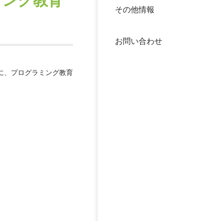
ミング教育
その他情報
40年
交流
中谷
お問い合わせ
大学
に、プログラミング教育
国際
役員
科学
公開
次世
年報
中谷