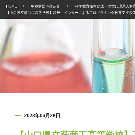
HOME
/
中谷財団事業紹介
/
科学教育振興助成・次世代理系人材
【山口県立萩商工高等学校】高校生メンターによるプログラミング教育支援授
2023年06月28日