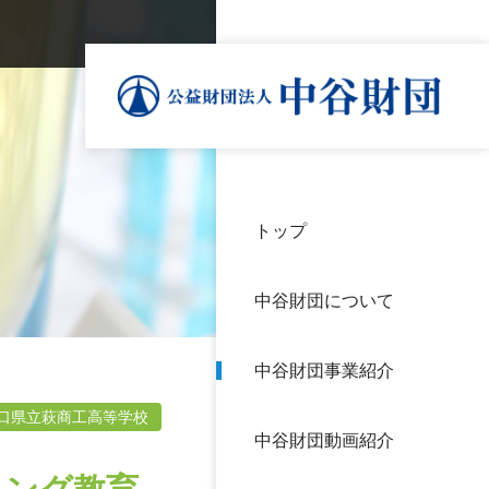
トップ
理事
中谷
個人
基本
中谷財団について
設立
神戸
アク
中谷財団事業紹介
財団
長期
よく
口県立萩商工高等学校
中谷財団動画紹介
沿革
研究
サイ