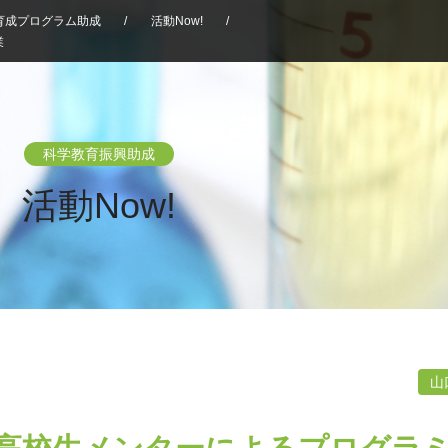
育成プログラム助成
/
活動Now!
/
業
科学教育振興助成
活動Now!
山