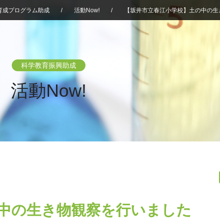
育成プログラム助成
/
活動Now!
/
【坂井市立春江小学校】土の中の生
科学教育振興助成
活動Now!
中の生き物観察を行いました