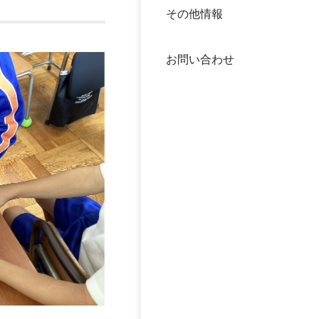
その他情報
40年
交流
中谷
お問い合わせ
大学
国際
役員
科学
公開
次世
年報
中谷