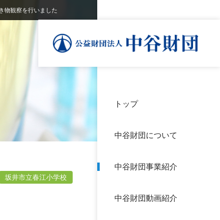
き物観察を行いました
トップ
理事
中谷
個人
基本
中谷財団について
設立
神戸
アク
中谷財団事業紹介
財団
長期
坂井市立春江小学校
よく
中谷財団動画紹介
沿革
研究
サイ