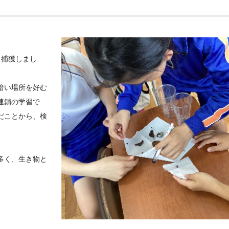
、捕獲しまし
暗い場所を好む
連鎖の学習で
だことから、検
多く、生き物と