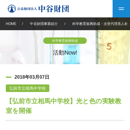
HOME
/
中谷財団事業紹介
/
科学教育振興助成・次世代理系人材
トップ
科学教育振興助成
中谷財団について
活動Now!
中谷財団について
理事長挨拶
中谷財団事業紹介
2018年03月07日
設立趣意書
中谷財団事業紹介
財団概要
中谷賞
中谷財団動画紹介
弘前市立相馬中学校
【弘前市立相馬中学校】光と色の実験教
40年史デジタルブック
沿革
神戸賞
長期大型研究助成
その他情報
室を開催
中谷財団40年史
研究助成
その他情報
交流助成
個人情報保護に関する
お問い合わせ
40年史別冊
基本方針