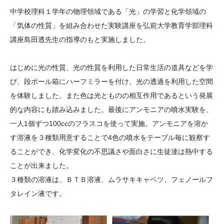
大学院生奨学金
国際学生交流プログラ
役員・評議員
公開情報
中学校理科１学年の物理領域である「光」の学習と化学領域の
アクセス
ム
よくあるご質問
「気体の性質」を組み合わせた実験講座を弘前大学教育学部理科
日本語
English
マイページ
講座島田透先生の指導のもと実施しました。
年報一覧
中谷財団レポート
科学教育振興助成・
サイトマップ
中谷財団アーカイブ
はじめに光の性質、光の性質を利用した日常生活の道具などを学
次世代理系人材育成プ
び、段ボール箱にハーフミラーを付け、光の透過を利用した空間
ログラム助成
を体験しました。また色は光とものの相互作用であるという発展
的な内容にも踏み込みました。最後にアンモニアの噴水実験を、
一人1個ずつ100ccのフラスコを使って実施。アンモニアを溶か
す溶液を３種類用意することで4色の噴水をテーブル毎に観察す
ることができ、化学変化の不思議さや面白さに生徒達は熱中する
ことが出来ました。
３種類の溶液は、ＢＴＢ溶液、ムラサキキャベツ、フェノールフ
タレイン液です。