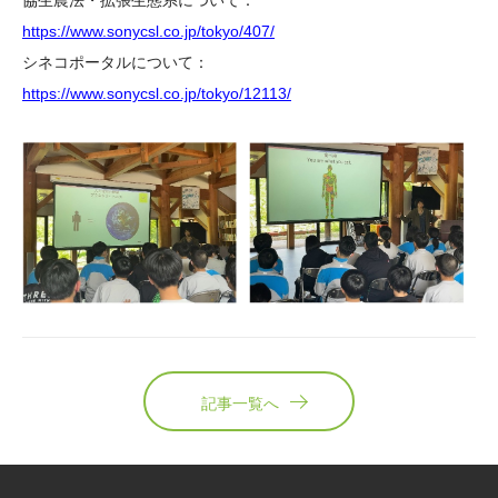
協生農法・拡張生態系について：
https://www.sonycsl.co.jp/tokyo/407/
シネコポータルについて：
https://www.sonycsl.co.jp/tokyo/12113/
記事一覧へ