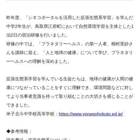
大学院生奨学金
国際学生交流プログラ
役員・評議員
公開情報
アクセス
ム
よくあるご質問
昨年度、「シネコポータルを活用した拡張生態系学習」を学んだ
日本語
English
マイページ
年報一覧
中谷財団レポート
中学2年生が、鳥取県江府町において自然環境学習を主体とした1
科学教育振興助成・
サイトマップ
中谷財団アーカイブ
泊2日の宿泊研修を行いました。
次世代理系人材育成プ
研修の中では、「プラネタリーヘルス」の第一人者、桐村里紗さ
んを講師に迎え、「人と地球の健康」について学び、プラネタリ
ログラム助成
ーヘルスへの理解を深めました。
拡張生態系学習を学んでいる生徒たちは、地球の健康が人間の健
康につながっていることをすぐに理解でき、環境問題などに対し
てより当事者意識を持って取り組むことの大切さを感じることが
できました。
米子北斗中学校高等学校：
https://www.yonagohokuto.ed.jp/
◆参考情報：