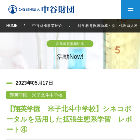
HOME
/
中谷財団事業紹介
/
科学教育振興助成・次世代理系人材
トップ
科学教育振興助成
中谷財団について
活動Now!
中谷財団について
理事長挨拶
中谷財団事業紹介
2023年05月17日
設立趣意書
中谷財団事業紹介
財団概要
中谷賞
中谷財団動画紹介
翔英学園 米子北斗中学校
【翔英学園 米子北斗中学校】シネコポ
40年史デジタルブック
沿革
神戸賞
長期大型研究助成
その他情報
ータルを活用した拡張生態系学習 レポ
中谷財団40年史
研究助成
その他情報
交流助成
個人情報保護に関する
ート④
お問い合わせ
40年史別冊
基本方針