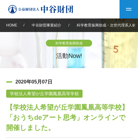
HOME
/
中谷財団事業紹介
/
科学教育振興助成・次世代理系人材
トップ
科学教育振興助成
中谷財団について
活動Now!
中谷財団について
理事長挨拶
中谷財団事業紹介
2020年05月07日
設立趣意書
中谷財団事業紹介
財団概要
中谷賞
中谷財団動画紹介
学校法人希望が丘学園鳳凰高等学校
【学校法人希望が丘学園鳳凰高等学校】
40年史デジタルブック
沿革
神戸賞
長期大型研究助成
その他情報
「おうちdeアート思考」オンラインで
中谷財団40年史
研究助成
その他情報
交流助成
個人情報保護に関する
開催しました。
お問い合わせ
40年史別冊
基本方針