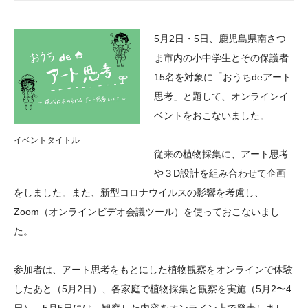
大学院生奨学金
国際学生交流プログラ
役員・評議員
公開情報
アクセス
ム
よくあるご質問
5月2日・5日、鹿児島県南さつ
日本語
English
マイページ
年報一覧
中谷財団レポート
ま市内の小中学生とその保護者
科学教育振興助成・
サイトマップ
中谷財団アーカイブ
15名を対象に「おうちdeアート
次世代理系人材育成プ
思考」と題して、オンラインイ
ベントをおこないました。
ログラム助成
イベントタイトル
従来の植物採集に、アート思考
や３D設計を組み合わせて企画
をしました。また、新型コロナウイルスの影響を考慮し、
Zoom（オンラインビデオ会議ツール）を使っておこないまし
た。
参加者は、アート思考をもとにした植物観察をオンラインで体験
したあと（5月2日）、各家庭で植物採集と観察を実施（5月2〜4