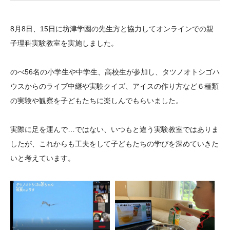
大学院生奨学金
国際学生交流プログラ
役員・評議員
公開情報
アクセス
ム
よくあるご質問
8月8日、15日に坊津学園の先生方と協力してオンラインでの親
日本語
English
マイページ
年報一覧
中谷財団レポート
子理科実験教室を実施しました。
科学教育振興助成・
サイトマップ
中谷財団アーカイブ
次世代理系人材育成プ
のべ56名の小学生や中学生、高校生が参加し、タツノオトシゴハ
ウスからのライブ中継や実験クイズ、アイスの作り方など６種類
ログラム助成
の実験や観察を子どもたちに楽しんでもらいました。
実際に足を運んで…ではない、いつもと違う実験教室ではありま
したが、これからも工夫をして子どもたちの学びを深めていきた
いと考えています。