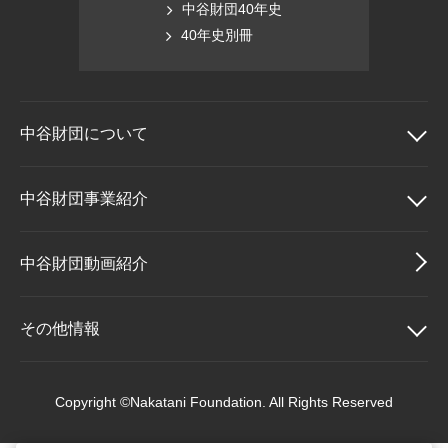
中谷財団40年史
40年史別冊
中谷財団に
ついて
中谷財団について
中谷財団事業紹介
理事長挨拶
中谷財団事業紹介
中谷財団動画紹介
設立趣意書
中谷賞
その他情報
財団概要
神戸賞
その他情報
Copyright ©Nakatani Foundation. All Rights Reserved