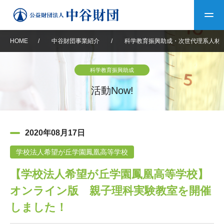
HOME
/
中谷財団事業紹介
/
科学教育振興助成・次世代理系人材
トップ
科学教育振興助成
中谷財団について
活動Now!
中谷財団について
理事長挨拶
中谷財団事業紹介
2020年08月17日
設立趣意書
中谷財団事業紹介
財団概要
中谷賞
中谷財団動画紹介
学校法人希望が丘学園鳳凰高等学校
【学校法人希望が丘学園鳳凰高等学校】
40年史デジタルブック
沿革
神戸賞
長期大型研究助成
その他情報
オンライン版 親子理科実験教室を開催
中谷財団40年史
研究助成
その他情報
交流助成
個人情報保護に関する
しました！
お問い合わせ
40年史別冊
基本方針