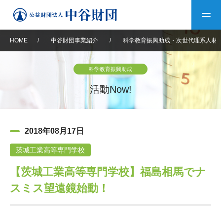
HOME
/
中谷財団事業紹介
/
科学教育振興助成・次世代理系人材
トップ
科学教育振興助成
中谷財団について
活動Now!
中谷財団について
理事長挨拶
中谷財団事業紹介
2018年08月17日
設立趣意書
中谷財団事業紹介
財団概要
中谷賞
中谷財団動画紹介
茨城工業高等専門学校
【茨城工業高等専門学校】福島相馬でナ
40年史デジタルブック
沿革
神戸賞
長期大型研究助成
その他情報
スミス望遠鏡始動！
中谷財団40年史
研究助成
その他情報
交流助成
個人情報保護に関する
お問い合わせ
40年史別冊
基本方針