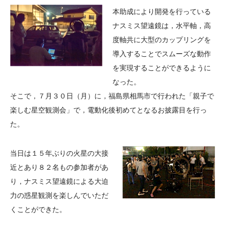
大学院生奨学金
国際学生交流プログラ
役員・評議員
公開情報
本助成により開発を行っている
アクセス
ム
よくあるご質問
ナスミス望遠鏡は，水平軸，高
日本語
English
マイページ
度軸共に大型のカップリングを
年報一覧
中谷財団レポート
導入することでスムーズな動作
科学教育振興助成・
サイトマップ
中谷財団アーカイブ
を実現することができるように
次世代理系人材育成プ
なった。
ログラム助成
そこで，７月３０日（月）に，福島県相馬市で行われた「親子で
楽しむ星空観測会」で，電動化後初めてとなるお披露目を行っ
た。
当日は１５年ぶりの火星の大接
近とあり８２名もの参加者があ
り，ナスミス望遠鏡による大迫
力の惑星観測を楽しんでいただ
くことができた。