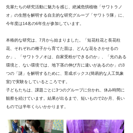
大学院生奨学金
国際学生交流プログラ
役員・評議員
公開情報
先輩たちの研究活動に魅力を感じ、絶滅危惧植物「サワトラノ
アクセス
ム
よくあるご質問
オ」の生態を解明する自主的な研究グループ「サワトラ隊」に、
日本語
English
マイページ
今年度は
14
名の
6
年生が参加しています。
年報一覧
中谷財団レポート
科学教育振興助成・
サイトマップ
中谷財団アーカイブ
本格的な研究は、
7
月から始まりました。「短花柱花と長花柱
次世代理系人材育成プ
花、それぞれの種子から育てた苗は、どんな花をさかせるの
ログラム助成
か」、「サワトラノオは、自家受粉ができるのか」、「光のある
環境と、ない環境では、地下茎の伸び方に違いがあるのか」の
3
つの「謎」を解明するために、育成ボックス
(
簡易的な人工気象
室
)
で実験をしているところです。
子どもたちは、課題ごとに
3
つのグループに分かれ、休み時間に
観察を続けています。結果が出るまで、短いもので
2
か月、長い
ものでは半年くらいかかります。