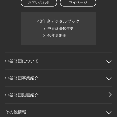
お問い合わせ
マイページ
40年史デジタルブック
中谷財団40年史
40年史別冊
中谷財団に
ついて
中谷財団について
中谷財団事業紹介
理事長挨拶
中谷財団事業紹介
中谷財団動画紹介
設立趣意書
中谷賞
その他情報