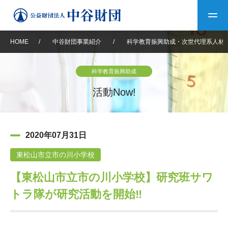
HOME
/
中谷財団事業紹介
/
科学教育振興助成・次世代理系人材
トップ
科学教育振興助成
中谷財団について
活動Now!
中谷財団について
理事長挨拶
中谷財団事業紹介
2020年07月31日
設立趣意書
中谷財団事業紹介
財団概要
中谷賞
中谷財団動画紹介
東松山市立市の川小学校
【東松山市立市の川小学校】研究班サワ
40年史デジタルブック
沿革
神戸賞
長期大型研究助成
その他情報
トラ隊が研究活動を開始‼
中谷財団40年史
研究助成
その他情報
交流助成
個人情報保護に関する
お問い合わせ
40年史別冊
基本方針