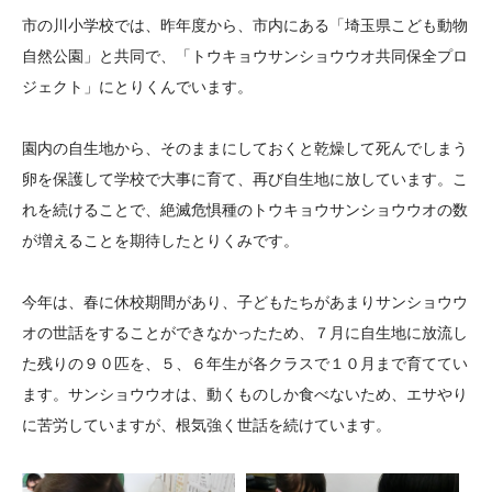
大学院生奨学金
国際学生交流プログラ
役員・評議員
公開情報
市の川小学校では、昨年度から、市内にある「埼玉県こども動物
アクセス
ム
よくあるご質問
自然公園」と共同で、「トウキョウサンショウウオ共同保全プロ
日本語
English
マイページ
ジェクト」にとりくんでいます。
年報一覧
中谷財団レポート
科学教育振興助成・
サイトマップ
中谷財団アーカイブ
園内の自生地から、そのままにしておくと乾燥して死んでしまう
次世代理系人材育成プ
卵を保護して学校で大事に育て、再び自生地に放しています。こ
ログラム助成
れを続けることで、絶滅危惧種のトウキョウサンショウウオの数
が増えることを期待したとりくみです。
今年は、春に休校期間があり、子どもたちがあまりサンショウウ
オの世話をすることができなかったため、７月に自生地に放流し
た残りの９０匹を、５、６年生が各クラスで１０月まで育ててい
ます。サンショウウオは、動くものしか食べないため、エサやり
に苦労していますが、根気強く世話を続けています。