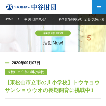
HOME
/
中谷財団事業紹介
/
科学教育振興助成・次世代理系人材
トップ
科学教育振興助成
中谷財団について
活動Now!
中谷財団について
理事長挨拶
中谷財団事業紹介
2020年09月07日
設立趣意書
中谷財団事業紹介
財団概要
中谷賞
中谷財団動画紹介
東松山市立市の川小学校
【東松山市立市の川小学校】トウキョウ
40年史デジタルブック
沿革
神戸賞
長期大型研究助成
その他情報
サンショウウオの長期飼育に挑戦中‼
中谷財団40年史
研究助成
その他情報
交流助成
個人情報保護に関する
お問い合わせ
40年史別冊
基本方針