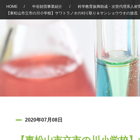
HOME
/
中谷財団事業紹介
/
科学教育振興助成・次世代理系人材
【東松山市立市の川小学校】サワトラノオの刈り取り＆サンショウウオの放流
2020年07月08日