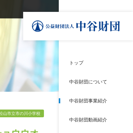
トップ
理事
中谷
個人
基本
中谷財団について
設立
神戸
アク
中谷財団事業紹介
財団
長期
よく
松山市立市の川小学校
中谷財団動画紹介
沿革
研究
サイ