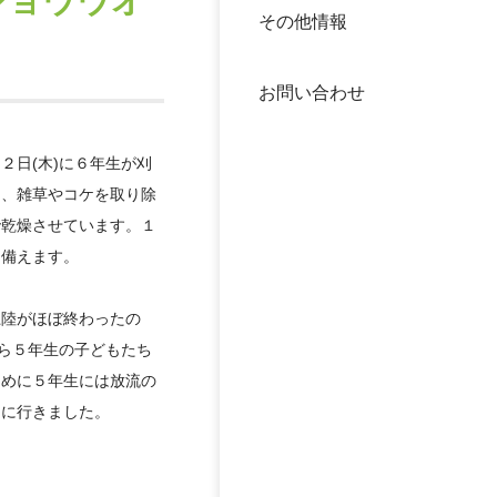
ショウウオ
その他情報
40年
交流
中谷
お問い合わせ
大学
２日(木)に６年生が刈
国際
役員
り、雑草やコケを取り除
で乾燥させています。１
科学
公開
に備えます。
次世
年報
上陸がほぼ終わったの
なら５年生の子どもたち
ために５年生には放流の
中谷
しに行きました。