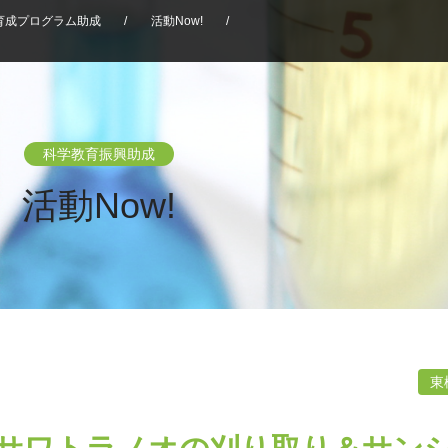
育成プログラム助成
/
活動Now!
/
科学教育振興助成
活動Now!
東