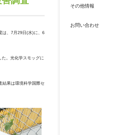
被害調査
その他情報
40年
交流
中谷
お問い合わせ
大学
、7月29日(水)に、6
国際
役員
した。光化学スモッグに
科学
公開
次世
査結果は環境科学国際セ
年報
中谷