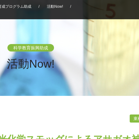
育成プログラム助成
/
活動Now!
/
科学教育振興助成
活動Now!
東