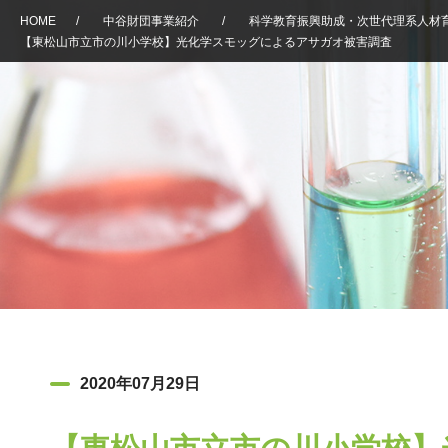
HOME
/
中谷財団事業紹介
/
科学教育振興助成・次世代理系人材
【東松山市立市の川小学校】光化学スモッグによるアサガオ被害調査
2020年07月29日