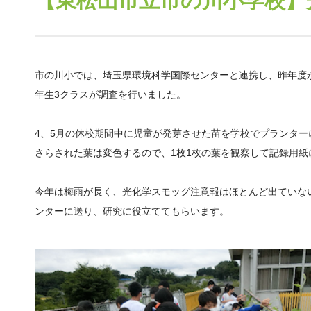
【東松山市立市の川小学校】
市の川小では、埼玉県環境科学国際センターと連携し、昨年度か
年生3クラスが調査を行いました。
4、5月の休校期間中に児童が発芽させた苗を学校でプランター
さらされた葉は変色するので、1枚1枚の葉を観察して記録用紙
今年は梅雨が長く、光化学スモッグ注意報はほとんど出ていな
ンターに送り、研究に役立ててもらいます。