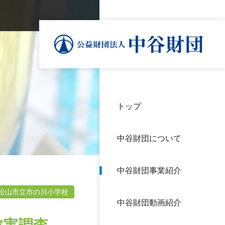
トップ
理事
中谷
個人
基本
中谷財団について
設立
神戸
アク
中谷財団事業紹介
財団
長期
よく
松山市立市の川小学校
中谷財団動画紹介
沿革
研究
サイ