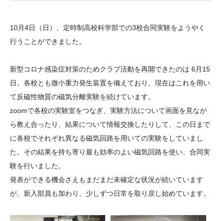
大学院生奨学金
国際学生交流プログラ
役員・評議員
公開情報
アクセス
ム
よくあるご質問
10月4日（日）、定時制高校科学部での3校合同実験をようやく
日本語
English
マイページ
年報一覧
中谷財団レポート
行うことができました。
科学教育振興助成・
サイトマップ
中谷財団アーカイブ
次世代理系人材育成プ
新型コロナ感染症対策のためクラブ活動を再開できたのは 6月15
日。各校とも微小重力発生装置を備えており、現在はこれを用い
ログラム助成
て反磁性物質の磁気分離実験を続けています。
zoomで各校の実験室をつなぎ、実験方法について画面を見なが
ら教え合ったり、結果について情報交換したりして、この日まで
に各校でそれぞれ異なる磁気回路を用いての実験をしていまし
た。その結果を持ち寄り最も効率のよい磁気回路を使い、合同実
験を行いました。
発表ができる機会さえもまだまだ未確定な状況が続いています
が、新入部員も加わり、少しずつ日常を取り戻し始めています。