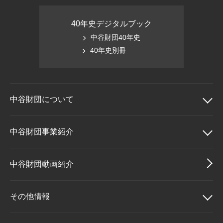
40年史デジタルブック
中谷財団40年史
40年史別冊
中谷財団に
ついて
中谷財団について
中谷財団事業紹介
理事長挨拶
中谷財団事業紹介
中谷財団動画紹介
設立趣意書
中谷賞
その他情報