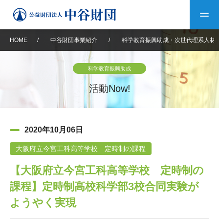
HOME
/
中谷財団事業紹介
/
科学教育振興助成・次世代理系人材
トップ
科学教育振興助成
中谷財団について
活動Now!
中谷財団について
理事長挨拶
中谷財団事業紹介
2020年10月06日
設立趣意書
中谷財団事業紹介
財団概要
中谷賞
中谷財団動画紹介
大阪府立今宮工科高等学校 定時制の課程
【大阪府立今宮工科高等学校 定時制の
40年史デジタルブック
沿革
神戸賞
長期大型研究助成
その他情報
課程】定時制高校科学部3校合同実験が
中谷財団40年史
研究助成
その他情報
交流助成
個人情報保護に関する
ようやく実現
お問い合わせ
40年史別冊
基本方針