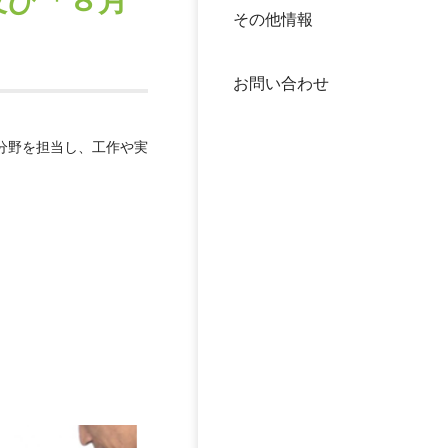
及び「８月
その他情報
40年
交流
中谷
お問い合わせ
大学
分野を担当し、工作や実
国際
役員
科学
公開
次世
年報
中谷