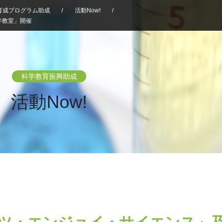
育成プログラム助成
/
活動Now!
/
学教室」開催
科学教育振興助成
活動Now!