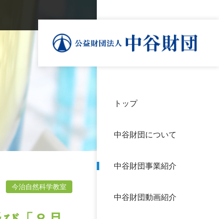
トップ
理事
中谷
個人
基本
中谷財団について
設立
神戸
アク
中谷財団事業紹介
財団
長期
よく
今治自然科学教室
中谷財団動画紹介
沿革
研究
サイ