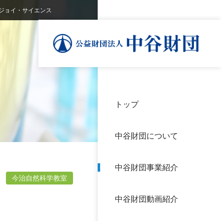
ジョイ・サイエンス
トップ
理事
中谷
個人
基本
中谷財団について
設立
神戸
アク
中谷財団事業紹介
財団
長期
今治自然科学教室
よく
中谷財団動画紹介
沿革
研究
サイ