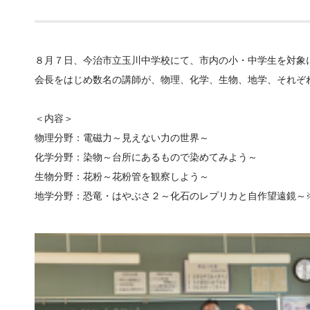
８月７日、今治市立玉川中学校にて、市内の小・中学生を対象
会長をはじめ数名の講師が、物理、化学、生物、地学、それぞ
＜内容＞
物理分野：電磁力～見えない力の世界～
化学分野：染物～台所にあるもので染めてみよう～
生物分野：花粉～花粉管を観察しよう～
地学分野：恐竜・はやぶさ２～化石のレプリカと自作望遠鏡～