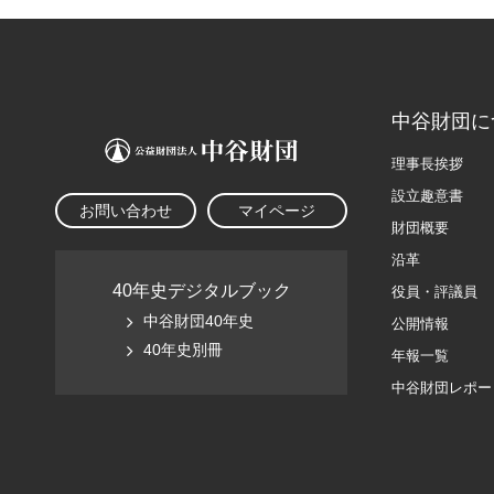
中谷財団に
理事長挨拶
設立趣意書
お問い合わせ
マイページ
財団概要
沿革
40年史デジタルブック
役員・評議員
中谷財団40年史
公開情報
40年史別冊
年報一覧
中谷財団レポー