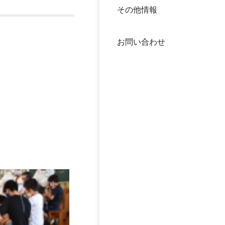
その他情報
40年
交流
中谷
お問い合わせ
大学
国際
役員
科学
公開
次世
年報
中谷