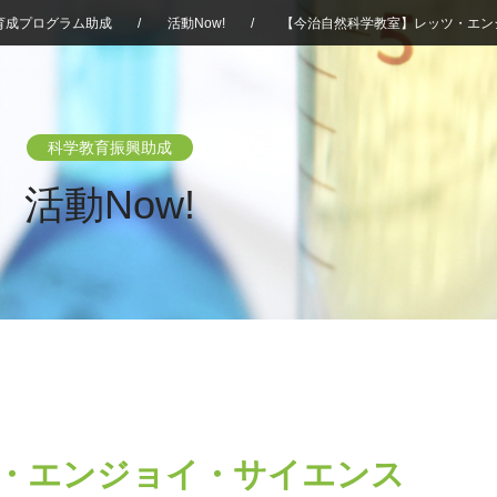
育成プログラム助成
/
活動Now!
/
【今治自然科学教室】レッツ・エン
科学教育振興助成
活動Now!
・エンジョイ・サイエンス