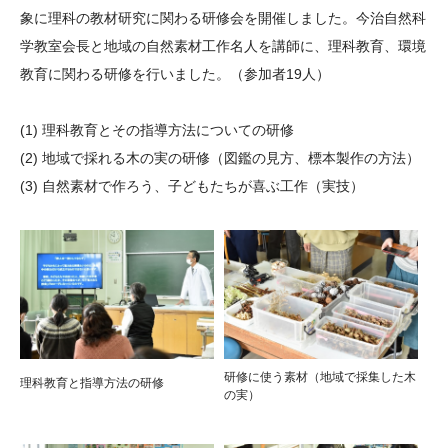
象に理科の教材研究に関わる研修会を開催しました。今治自然科
大学院生奨学金
国際学生交流プログラ
役員・評議員
公開情報
学教室会長と地域の自然素材工作名人を講師に、理科教育、環境
アクセス
ム
よくあるご質問
日本語
English
マイページ
教育に関わる研修を行いました。（参加者19人）
年報一覧
中谷財団レポート
科学教育振興助成・
サイトマップ
中谷財団アーカイブ
(1) 理科教育とその指導方法についての研修
次世代理系人材育成プ
(2) 地域で採れる木の実の研修（図鑑の見方、標本製作の方法）
ログラム助成
(3) 自然素材で作ろう、子どもたちが喜ぶ工作（実技）
研修に使う素材（地域で採集した木
理科教育と指導方法の研修
の実）