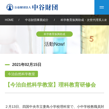
HOME
/
中谷財団事業紹介
/
科学教育振興助成・次世代理系人材
トップ
科学教育振興助成
中谷財団について
活動Now!
中谷財団について
理事長挨拶
中谷財団事業紹介
2021年02月15日
設立趣意書
中谷財団事業紹介
財団概要
中谷賞
中谷財団動画紹介
今治自然科学教室
【今治自然科学教室】理科教育研修会
40年史デジタルブック
沿革
神戸賞
長期大型研究助成
その他情報
中谷財団40年史
研究助成
その他情報
交流助成
個人情報保護に関する
お問い合わせ
40年史別冊
基本方針
２月13日、四国中央市立妻鳥小学校理科室で、小中学校教職員対