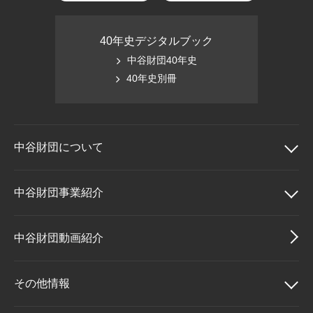
40年史デジタルブック
中谷財団40年史
40年史別冊
中谷財団に
ついて
中谷財団について
中谷財団事業紹介
理事長挨拶
中谷財団事業紹介
中谷財団動画紹介
設立趣意書
中谷賞
その他情報