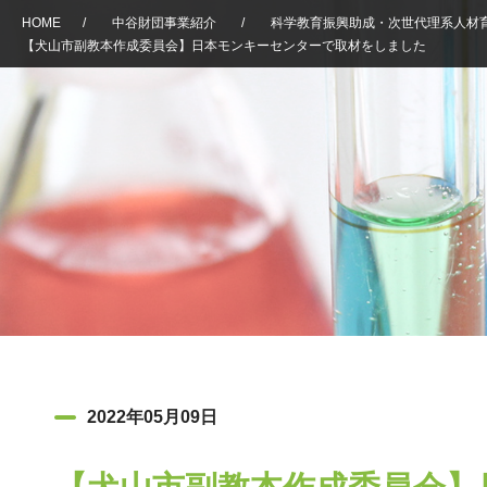
HOME
/
中谷財団事業紹介
/
科学教育振興助成・次世代理系人材
【犬山市副教本作成委員会】日本モンキーセンターで取材をしました
2022年05月09日