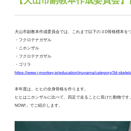
【犬山市副教本作成委員会】
犬山市副教本作成委員会では、これまで以下の３D骨格標本を
・フクロテナガザル
・ニホンザル
・フクロテナガザル
・ゴリラ
https://www.j-monkey.jp/education/inuyama/category/3d-skelet
本年度は、ヒヒの全身骨格を作ります。
ヒヒはニホンザルに比べて、四足で走ることに長けた動物です
NOW!」でご紹介します。