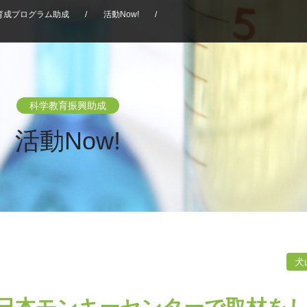
育成プログラム助成
/
活動Now!
/
科学教育振興助成
活動Now!
犬