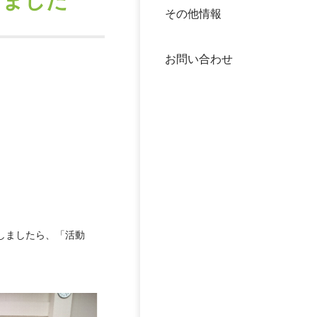
しました
その他情報
40年
交流
中谷
お問い合わせ
大学
国際
役員
科学
公開
次世
年報
しましたら、「活動
中谷