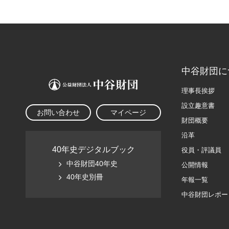
中谷財団に
理事長挨拶
設立趣意書
お問い合わせ
マイページ
財団概要
沿革
40年史デジタルブック
役員・評議員
中谷財団40年史
公開情報
40年史別冊
年報一覧
中谷財団レポー