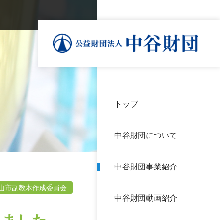
トップ
理事
中谷
個人
基本
中谷財団について
設立
神戸
アク
中谷財団事業紹介
財団
長期
よく
山市副教本作成委員会
中谷財団動画紹介
沿革
研究
サイ