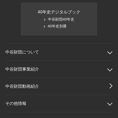
40年史デジタルブック
中谷財団40年史
40年史別冊
中谷財団に
ついて
中谷財団について
中谷財団事業紹介
理事長挨拶
中谷財団事業紹介
中谷財団動画紹介
設立趣意書
中谷賞
その他情報