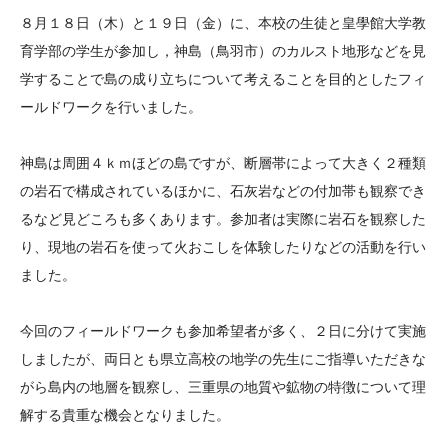
大学院生奨学金
国際学生交流プログラ
役員・評議員
公開情報
８月１８日（木）と１９日（金）に、本校の生徒と皇學館大学教
アクセス
ム
よくあるご質問
育学部の学生が参加し，神島（鳥羽市）のカルスト地形などを見
日本語
English
マイページ
学することで島の成り立ちについて考えることを目的としたフィ
年報一覧
中谷財団レポート
ールドワークを行いました。
科学教育振興助成・
サイトマップ
中谷財団アーカイブ
次世代理系人材育成プ
神島は周囲４ｋｍほどの島ですが、断層帯によって大きく２種類
ログラム助成
の岩石で構成されているほかに、石灰岩などの付加帯も観察でき
るなど見どころも多くあります。参加者は実際に岩石を観察した
り、現地の岩石を使って火おこしを体験したりなどの活動を行い
ました。
今回のフィールドワークも参加希望者が多く、２日に分けて実施
しましたが、両日とも県立高校の地学の先生にご指導いただきな
がら島内の地層を観察し、三重県の地質や鉱物の特徴について理
解する貴重な機会となりました。