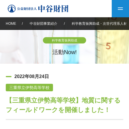
HOME
/
中谷財団事業紹介
/
科学教育振興助成・次世代理系人材
トップ
科学教育振興助成
中谷財団について
活動Now!
中谷財団について
理事長挨拶
中谷財団事業紹介
2022年08月24日
設立趣意書
中谷財団事業紹介
財団概要
中谷賞
中谷財団動画紹介
三重県立伊勢高等学校
【三重県立伊勢高等学校】地質に関する
40年史デジタルブック
沿革
神戸賞
長期大型研究助成
その他情報
フィールドワークを開催しました！
中谷財団40年史
研究助成
その他情報
交流助成
個人情報保護に関する
お問い合わせ
40年史別冊
基本方針