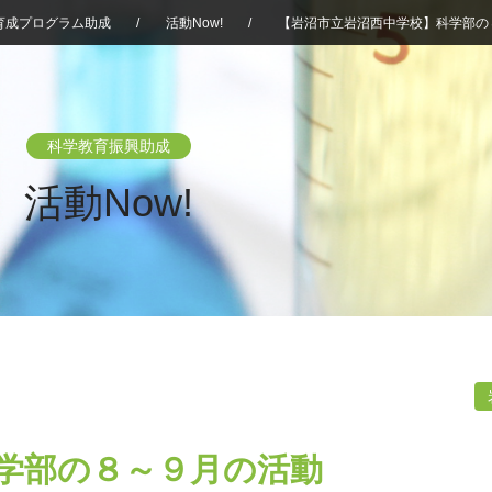
育成プログラム助成
/
活動Now!
/
【岩沼市立岩沼西中学校】科学部の
科学教育振興助成
活動Now!
学部の８～９月の活動