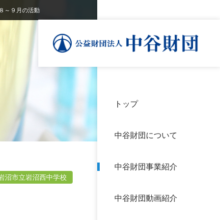
８～９月の活動
トップ
理事
中谷
個人
基本
中谷財団について
設立
神戸
アク
中谷財団事業紹介
財団
長期
岩沼市立岩沼西中学校
よく
中谷財団動画紹介
沿革
研究
サイ