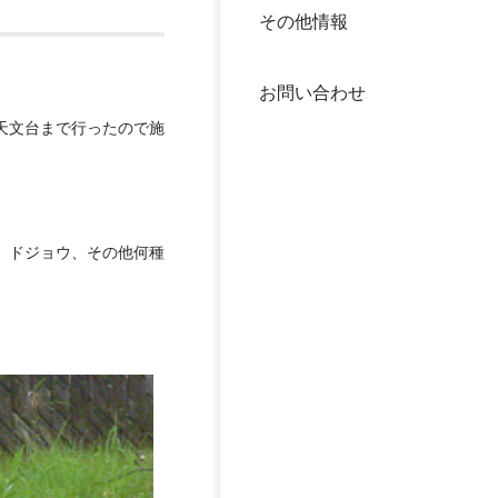
その他情報
40年
交流
中谷
お問い合わせ
大学
天文台まで行ったので施
国際
役員
科学
公開
、ドジョウ、その他何種
次世
年報
中谷