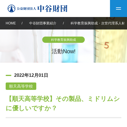
HOME
/
中谷財団事業紹介
/
科学教育振興助成・次世代理系人材
トップ
科学教育振興助成
中谷財団について
活動Now!
中谷財団について
理事長挨拶
中谷財団事業紹介
2022年12月01日
設立趣意書
中谷財団事業紹介
財団概要
中谷賞
中谷財団動画紹介
順天高等学校
【順天高等学校】その製品、ミドリムシ
40年史デジタルブック
沿革
神戸賞
長期大型研究助成
その他情報
に優しいですか？
中谷財団40年史
研究助成
その他情報
交流助成
個人情報保護に関する
お問い合わせ
40年史別冊
基本方針