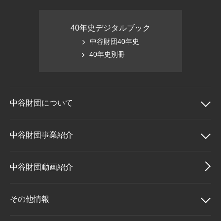
40年史デジタルブック
中谷財団40年史
40年史別冊
中谷財団に
ついて
中谷財団について
中谷財団事業紹介
理事長挨拶
中谷財団事業紹介
中谷財団動画紹介
設立趣意書
中谷賞
その他情報