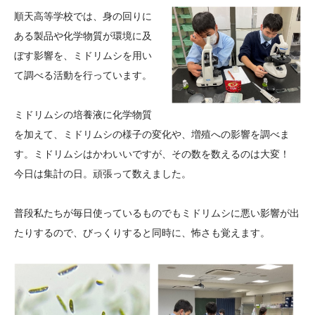
大学院生奨学金
国際学生交流プログラ
役員・評議員
公開情報
順天高等学校では、身の回りに
アクセス
ム
よくあるご質問
ある製品や化学物質が環境に及
日本語
English
マイページ
ぼす影響を、ミドリムシを用い
年報一覧
中谷財団レポート
て調べる活動を行っています。
科学教育振興助成・
サイトマップ
中谷財団アーカイブ
次世代理系人材育成プ
ミドリムシの培養液に化学物質
ログラム助成
を加えて、ミドリムシの様子の変化や、増殖への影響を調べま
す。ミドリムシはかわいいですが、その数を数えるのは大変！
今日は集計の日。頑張って数えました。
普段私たちが毎日使っているものでもミドリムシに悪い影響が出
たりするので、びっくりすると同時に、怖さも覚えます。