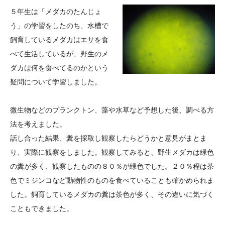
大学院生奨学金
国際学生交流プログラ
役員・評議員
公開情報
５年生は「メダカのたんじょ
アクセス
ム
よくあるご質問
う」の学習をしたのち、水槽で
日本語
English
マイページ
飼育しているメダカはエサを食
年報一覧
中谷財団レポート
べて生活しているが、野生のメ
科学教育振興助成・
サイトマップ
中谷財団アーカイブ
ダカは何を食べてるのかという
次世代理系人材育成プ
疑問について学習しました。
ログラム助成
微生物などのプランクトン、藻や水草など予想した後、調べる方
法を考えました。
話し合った結果、糞を採取し観察したらどうかと意見がまとま
り、実際に観察をしました。観察してみると、野生メダカは緑色
の糞が多く、観察したものの８０％が緑色でした。２０％程は茶
色でミジンコなど動物性のものを食べていることも確かめられま
した。飼育しているメダカの糞は茶色が多く、その違いに気づく
こともできました。