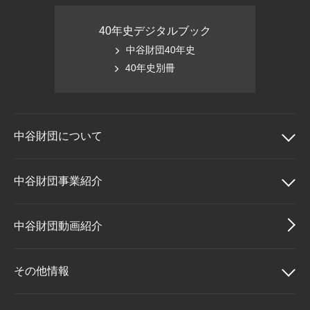
40年史デジタルブック
中谷財団40年史
40年史別冊
中谷財団に
ついて
中谷財団について
中谷財団事業紹介
理事長挨拶
中谷財団事業紹介
中谷財団動画紹介
設立趣意書
中谷賞
その他情報