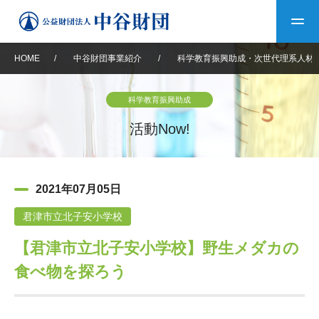
HOME
/
中谷財団事業紹介
/
科学教育振興助成・次世代理系人材
トップ
科学教育振興助成
中谷財団について
活動Now!
中谷財団について
理事長挨拶
中谷財団事業紹介
2021年07月05日
設立趣意書
中谷財団事業紹介
財団概要
中谷賞
中谷財団動画紹介
君津市立北子安小学校
【君津市立北子安小学校】野生メダカの
40年史デジタルブック
沿革
神戸賞
長期大型研究助成
その他情報
食べ物を探ろう
中谷財団40年史
研究助成
その他情報
交流助成
個人情報保護に関する
お問い合わせ
40年史別冊
基本方針