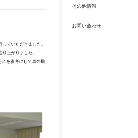
その他情報
40年
交流
中谷
お問い合わせ
大学
行っていただきました。
国際
役員
盛り上がりました。
それを参考にして車の機
科学
公開
次世
年報
中谷