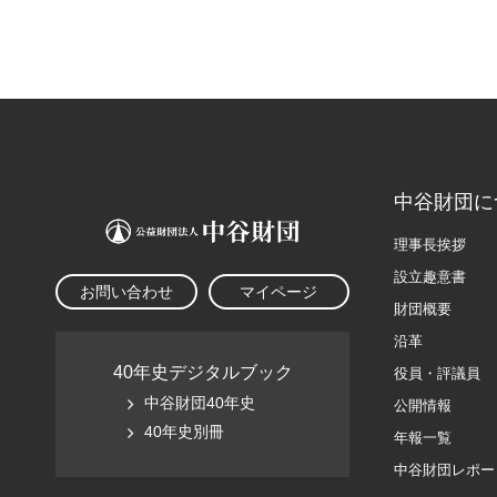
中谷財団に
理事長挨拶
設立趣意書
お問い合わせ
マイページ
財団概要
沿革
40年史デジタルブック
役員・評議員
中谷財団40年史
公開情報
40年史別冊
年報一覧
中谷財団レポー