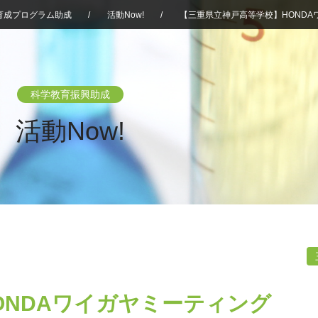
育成プログラム助成
/
活動Now!
/
【三重県立神戸高等学校】HONDA
科学教育振興助成
活動Now!
ONDAワイガヤミーティング