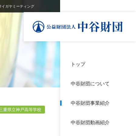
ワイガヤミーティング
トップ
理事
中谷
個人
基本
中谷財団について
設立
神戸
アク
中谷財団事業紹介
財団
長期
三重県立神戸高等学校
よく
中谷財団動画紹介
沿革
研究
サイ