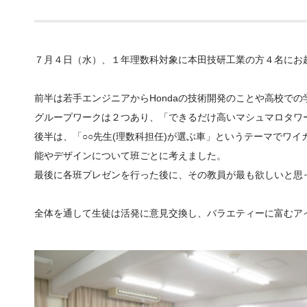
７月４日（水）、１年理数科対象に本田技研工業の方４名にお
前半は若手エンジニアからHondaの技術開発のことや高校で
グループワークは２つあり、「できるだけ高いマシュマロタワ
後半は、「○○先生(理数科担任)が選ぶ車」というテーマでワ
能やデザインについて班ごとに考えました。
最後に各班プレゼンを行った後に、その教員が最も欲しいと思
全体を通して生徒は活発に意見交換し、バラエティーに富むア