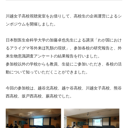
大学院生奨学金
国際学生交流プログラ
役員・評議員
公開情報
アクセス
ム
よくあるご質問
川越女子高校視聴覚室をお借りして、高校生の企画運営によるシ
日本語
English
マイページ
年報一覧
中谷財団レポート
ンポジウムを開催しました。
科学教育振興助成・
サイトマップ
中谷財団アーカイブ
次世代理系人材育成プ
日本獣医生命科学大学の加藤卓也先生による講演「わが国におけ
るアライグマ等外来ほ乳類の現状」、参加各校の研究報告と、外
ログラム助成
来生物意識調査アンケートの結果報告を行いました。
参加校以外の学校からも教員、生徒にご参加いただき、各校の活
動について知っていただくことができました。
今回の参加校は、越谷北高校、越ケ谷高校、川越女子高校、熊谷
西高校、坂戸西高校、蕨高校でした。