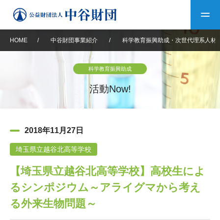
HOME
/
中谷財団事業紹介
/
科学教育振興助成・次世代理系人材
トップ
科学教育振興助成
中谷財団について
活動Now!
中谷財団について
理事長挨拶
中谷財団事業紹介
2018年11月27日
設立趣意書
中谷財団事業紹介
財団概要
中谷賞
中谷財団動画紹介
埼玉県立越谷北高等学校
【埼玉県立越谷北高等学校】高校生によ
40年史デジタルブック
沿革
神戸賞
長期大型研究助成
その他情報
るシンポジウム～アライグマから考え
中谷財団40年史
研究助成
その他情報
交流助成
個人情報保護に関する
る外来生物問題～
お問い合わせ
40年史別冊
基本方針