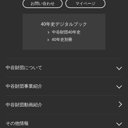
お問い合わせ
マイページ
40年史デジタルブック
中谷財団40年史
40年史別冊
中谷財団に
ついて
中谷財団について
中谷財団事業紹介
理事長挨拶
中谷財団事業紹介
中谷財団動画紹介
設立趣意書
中谷賞
その他情報