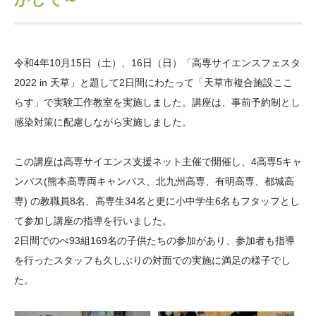
大学院生奨学金
国際学生交流プログラ
役員・評議員
公開情報
アクセス
ム
よくあるご質問
日本語
English
マイページ
年報一覧
中谷財団レポート
令和
4
年
10
月
15
日（土）、
16
日（日）「高専サイエンスフェスタ
科学教育振興助成・
サイトマップ
中谷財団アーカイブ
2022 in
天草」と題して
2
日間にわたって「天草市複合施設ここ
次世代理系人材育成プ
らす」で実験工作教室を実施しました。講座は、事前予約制とし
ログラム助成
感染対策に配慮しながら実施しました。
この講座は高専サイエンス支援ネット主催で開催し、
4
高専
5
キャ
ンパス
(
熊本高専両キャンパス、北九州高専、有明高専、都城高
専
)
の教職員
8
名、高専生
34
名と更に小中学生
6
名もフタッフとし
て参加し講座の指導を行いました。
2
日間でのべ
93
組
169
名の子供たちの参加があり、参加者も指導
を行ったスタッフも久しぶりの対面での実施に満足の様子でし
た。