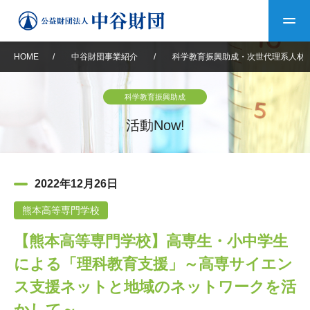
HOME
/
中谷財団事業紹介
/
科学教育振興助成・次世代理系人材
トップ
科学教育振興助成
中谷財団について
活動Now!
中谷財団について
理事長挨拶
中谷財団事業紹介
2022年12月26日
設立趣意書
中谷財団事業紹介
財団概要
中谷賞
中谷財団動画紹介
熊本高等専門学校
【熊本高等専門学校】高専生・小中学生
40年史デジタルブック
沿革
神戸賞
長期大型研究助成
その他情報
による「理科教育支援」～高専サイエン
中谷財団40年史
研究助成
その他情報
交流助成
個人情報保護に関する
ス支援ネットと地域のネットワークを活
お問い合わせ
40年史別冊
基本方針
かして～