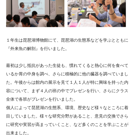
１年生は琵琶湖博物館にて、琵琶湖の生態系などを学ぶとともに
『外来魚の解剖』を行いました。
最初は少し抵抗があった生徒も、慣れてくると熱心に何を食べて
いるか胃の中身を調べ、さらに積極的に他の臓器を調べていまし
た。午後からは館内の展示を見て１人１人が特に興味を持った内
容について、まず４人の班の中でプレゼンを行い、さらにクラス
全体で各班がプレゼンを行いました。
個人によって琵琶湖の生態系、環境、歴史など様々なところに着
目していました。様々な研究分野があること、意見の交換でさら
に研究や実習が高まっていくこと、など多くのことを学ぶことが
出来ました。