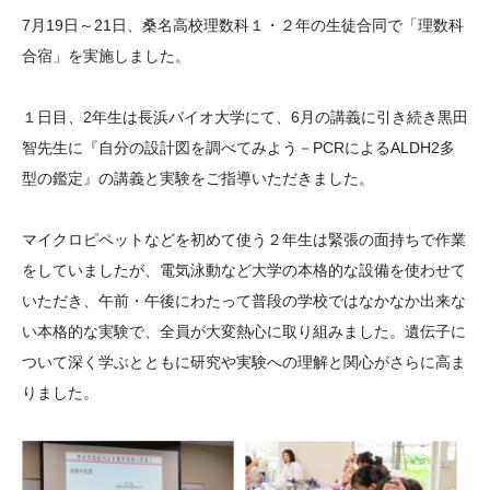
大学院生奨学金
国際学生交流プログラ
役員・評議員
公開情報
7月19日～21日、桑名高校理数科１・２年の生徒合同で「理数科
アクセス
ム
よくあるご質問
合宿」を実施しました。
日本語
English
マイページ
年報一覧
中谷財団レポート
１日目、2年生は長浜バイオ大学にて、6月の講義に引き続き黒田
科学教育振興助成・
サイトマップ
中谷財団アーカイブ
智先生に『自分の設計図を調べてみよう－PCRによるALDH2多
次世代理系人材育成プ
型の鑑定』の講義と実験をご指導いただきました。
ログラム助成
マイクロピペットなどを初めて使う２年生は緊張の面持ちで作業
をしていましたが、電気泳動など大学の本格的な設備を使わせて
いただき、午前・午後にわたって普段の学校ではなかなか出来な
い本格的な実験で、全員が大変熱心に取り組みました。遺伝子に
ついて深く学ぶとともに研究や実験への理解と関心がさらに高ま
りました。