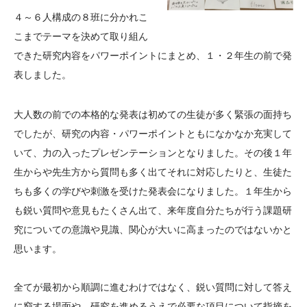
４～６人構成の８班に分かれこ
こまでテーマを決めて取り組ん
できた研究内容をパワーポイントにまとめ、１・２年生の前で発
表しました。
大人数の前での本格的な発表は初めての生徒が多く緊張の面持ち
でしたが、研究の内容・パワーポイントともになかなか充実して
いて、力の入ったプレゼンテーションとなりました。その後１年
生からや先生方から質問も多く出てそれに対応したりと、生徒た
ちも多くの学びや刺激を受けた発表会になりました。１年生から
も鋭い質問や意見もたくさん出て、来年度自分たちが行う課題研
究についての意識や見識、関心が大いに高まったのではないかと
思います。
全てが最初から順調に進むわけではなく、鋭い質問に対して答え
に窮する場面や、研究を進めるうえで必要な項目について指摘を