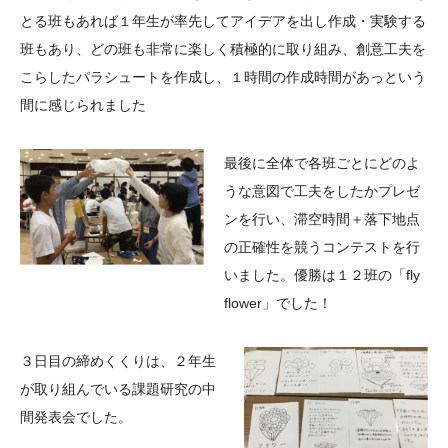
とる班もあれば１年生が率先してアイデアを出し作成・実験する
班もあり、どの班も非常に楽しく積極的に取り組み、創意工夫を
こらしたパラシュートを作成し、１時間の作成時間があっという
間に感じられました
最後に全体で各班ごとにどのよ
うな意図で工夫をしたかプレゼ
ンを行い、滞空時間＋落下地点
の正確性を競うコンテストを行
いました。優勝は１２班の「fly
flower」でした！
３日目の締めくくりは、２年生
が取り組んでいる課題研究の中
間発表会でした。