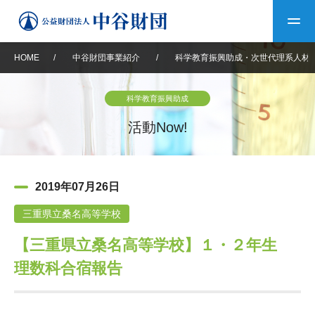
HOME
/
中谷財団事業紹介
/
科学教育振興助成・次世代理系人材
トップ
科学教育振興助成
中谷財団について
活動Now!
中谷財団について
理事長挨拶
中谷財団事業紹介
2019年07月26日
設立趣意書
中谷財団事業紹介
財団概要
中谷賞
中谷財団動画紹介
三重県立桑名高等学校
【三重県立桑名高等学校】１・２年生
40年史デジタルブック
沿革
神戸賞
長期大型研究助成
その他情報
理数科合宿報告
中谷財団40年史
研究助成
その他情報
交流助成
個人情報保護に関する
お問い合わせ
40年史別冊
基本方針