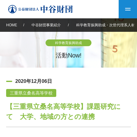
HOME
/
中谷財団事業紹介
/
科学教育振興助成・次世代理系人材
トップ
科学教育振興助成
中谷財団について
活動Now!
中谷財団について
理事長挨拶
中谷財団事業紹介
2020年12月06日
設立趣意書
中谷財団事業紹介
財団概要
中谷賞
中谷財団動画紹介
三重県立桑名高等学校
【三重県立桑名高等学校】課題研究に
40年史デジタルブック
沿革
神戸賞
長期大型研究助成
その他情報
て 大学、地域の方との連携
中谷財団40年史
研究助成
その他情報
交流助成
個人情報保護に関する
お問い合わせ
40年史別冊
基本方針