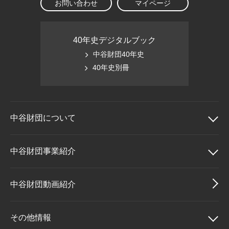
お問い合わせ
マイページ
40年史デジタルブック
中谷財団40年史
40年史別冊
中谷財団に
ついて
中谷財団について
中谷財団事業紹介
理事長挨拶
中谷財団事業紹介
中谷財団動画紹介
設立趣意書
中谷賞
その他情報