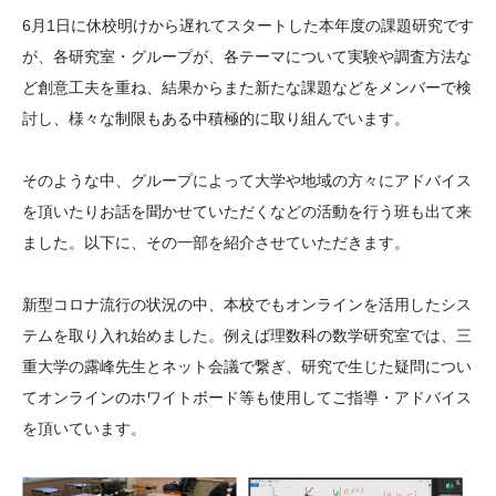
大学院生奨学金
国際学生交流プログラ
役員・評議員
公開情報
6月1日に休校明けから遅れてスタートした本年度の課題研究です
アクセス
ム
よくあるご質問
が、各研究室・グループが、各テーマについて実験や調査方法な
日本語
English
マイページ
ど創意工夫を重ね、結果からまた新たな課題などをメンバーで検
年報一覧
中谷財団レポート
討し、様々な制限もある中積極的に取り組んでいます。
科学教育振興助成・
サイトマップ
中谷財団アーカイブ
次世代理系人材育成プ
そのような中、グループによって大学や地域の方々にアドバイス
ログラム助成
を頂いたりお話を聞かせていただくなどの活動を行う班も出て来
ました。以下に、その一部を紹介させていただきます。
新型コロナ流行の状況の中、本校でもオンラインを活用したシス
テムを取り入れ始めました。例えば理数科の数学研究室では、三
重大学の露峰先生とネット会議で繋ぎ、研究で生じた疑問につい
てオンラインのホワイトボード等も使用してご指導・アドバイス
を頂いています。