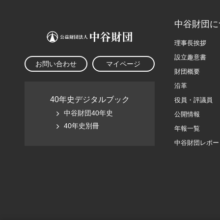
中谷財団に
理事長挨拶
設立趣意書
お問い合わせ
マイページ
財団概要
沿革
40年史デジタルブック
役員・評議員
中谷財団40年史
公開情報
40年史別冊
年報一覧
中谷財団レポー