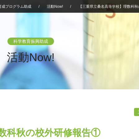
育成プログラム助成
/
活動Now!
/
【三重県立桑名高等学校】理数科秋
科学教育振興助成
活動Now!
数科秋の校外研修報告①