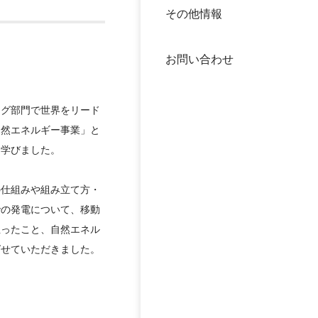
その他情報
40年
交流
中谷
お問い合わせ
大学
国際
役員
ング部門で世界をリード
自然エネルギー事業」と
て学びました。
科学
公開
次世
の仕組みや組み立て方・
年報
での発電について、移動
立ったこと、自然エネル
中谷
ばせていただきました。