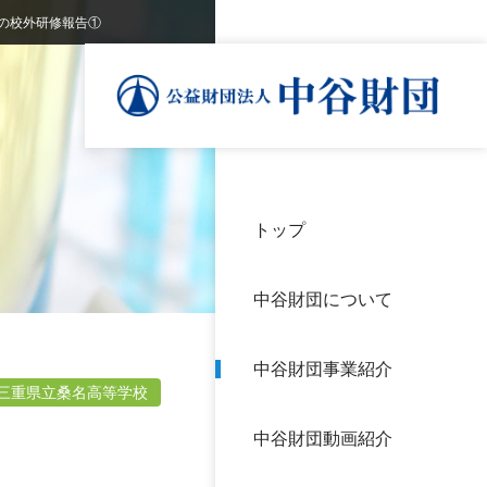
の校外研修報告①
トップ
理事
中谷
個人
基本
中谷財団について
設立
神戸
アク
中谷財団事業紹介
財団
長期
三重県立桑名高等学校
よく
中谷財団動画紹介
沿革
研究
サイ