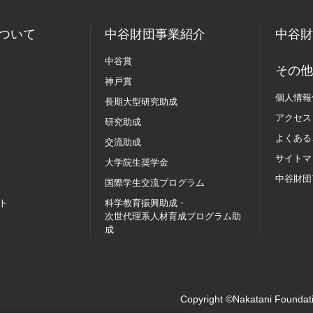
ついて
中谷財団事業紹介
中谷財
中谷賞
その他
神戸賞
個人情報
長期大型研究助成
アクセス
研究助成
よくある
交流助成
サイトマ
大学院生奨学金
中谷財団
国際学生交流
プログラム
ト
科学教育振興助成・
次世代理系人材育成プログラム助
成
Copyright ©Nakatani Foundati