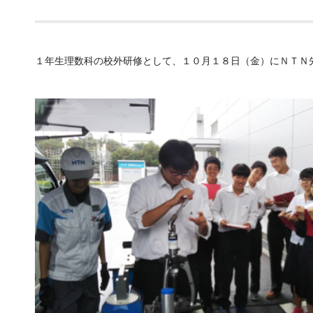
１年生理数科の校外研修として、１０月１８日（金）にＮＴＮ