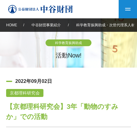
HOME
/
中谷財団事業紹介
/
科学教育振興助成・次世代理系人材
トップ
科学教育振興助成
中谷財団について
活動Now!
中谷財団について
理事長挨拶
中谷財団事業紹介
2022年09月02日
設立趣意書
中谷財団事業紹介
財団概要
中谷賞
中谷財団動画紹介
京都理科研究会
【京都理科研究会】3年「動物のすみ
40年史デジタルブック
沿革
神戸賞
長期大型研究助成
その他情報
か」での活動
中谷財団40年史
研究助成
その他情報
交流助成
個人情報保護に関する
お問い合わせ
40年史別冊
基本方針