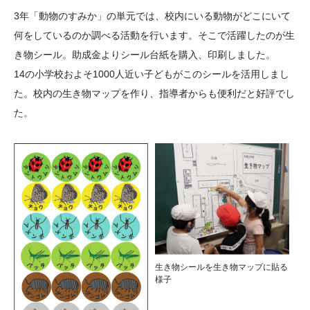
大学院生奨学金
国際学生交流プログラ
役員・評議員
公開情報
3年「動物のすみか」の単元では、校内にいる動物がどこにいて
アクセス
ム
よくあるご質問
何をしているのか調べる活動を行います。そこで活躍したのが生
日本語
English
マイページ
き物シール。助成金よりシール台紙を購入、印刷しました。
年報一覧
中谷財団レポート
14の小学校およそ1000人近い子どもがこのシールを活用しまし
科学教育振興助成・
サイトマップ
中谷財団アーカイブ
た。校内の生き物マップを作り、指導者からも便利だと好評でし
次世代理系人材育成プ
た。
ログラム助成
生き物シールを生き物マップに貼る
様子