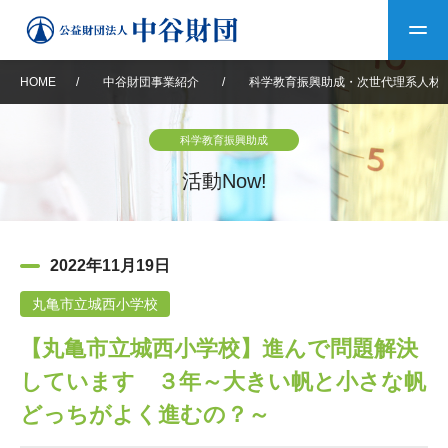
HOME
/
中谷財団事業紹介
/
科学教育振興助成・次世代理系人材
トップ
科学教育振興助成
中谷財団について
活動Now!
中谷財団について
理事長挨拶
中谷財団事業紹介
2022年11月19日
設立趣意書
中谷財団事業紹介
財団概要
中谷賞
中谷財団動画紹介
丸亀市立城西小学校
【丸亀市立城西小学校】進んで問題解決
40年史デジタルブック
沿革
神戸賞
長期大型研究助成
その他情報
しています ３年～大きい帆と小さな帆
中谷財団40年史
研究助成
その他情報
交流助成
個人情報保護に関する
どっちがよく進むの？～
お問い合わせ
40年史別冊
基本方針