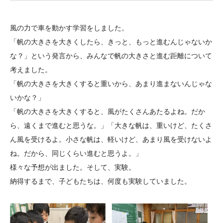
大学院生奨学金
国際学生交流プログラ
役員・評議員
公開情報
アクセス
ム
よくあるご質問
風の力で車を動かす学習をしました。
日本語
English
マイページ
年報一覧
中谷財団レポート
「帆の大きさを大きくしたら、きっと、もっと進むんじゃないか
科学教育振興助成・
サイトマップ
中谷財団アーカイブ
な？」という発言から、みんなで帆の大きさと進む距離について
次世代理系人材育成プ
考えました。
「帆の大きさを大きくすると重いから、あまり進まないんじゃな
ログラム助成
いかな？」
「帆の大きさを大きくすると、風がたくさんあたるよね。だか
ら、遠くまで進むと思うな。」「大きな帆は、重いけど、たくさ
ん風を受けるよ。小さな帆は、軽いけど、あまり風を受けないよ
ね。だから、同じくらい進むと思うよ。」
様々な予想が出ました。そして、実験。
納得するまで、子どもたちは、何度も実験していました。