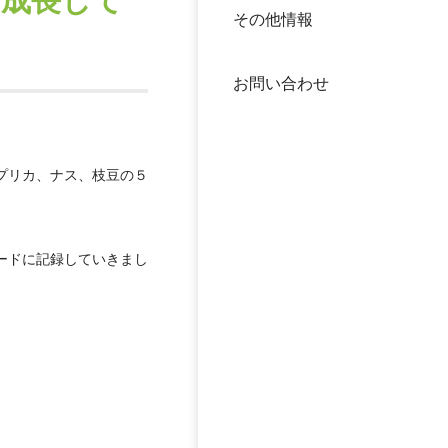
「成長して
その他情報
40年
交流
中谷
お問い合わせ
大学
国際
役員
プリカ、ナス、枝豆の５
科学
公開
次世
ードに記録していきまし
年報
。
中谷