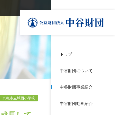
トップ
理事
中谷
個人
基本
中谷財団について
設立
神戸
アク
中谷財団事業紹介
財団
長期
よく
丸亀市立城西小学校
中谷財団動画紹介
沿革
研究
サイ