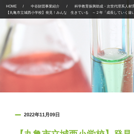
HOME
/
中谷財団事業紹介
/
科学教育振興助成・次世代理系人材
【丸亀市立城西小学校】発見！みんな 生きている ～２年「成長していく違
2022年11月09日