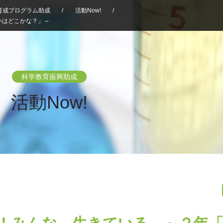
育成プログラム助成
/
活動Now!
/
いはどこかな？」～
科学教育振興助成
活動Now!