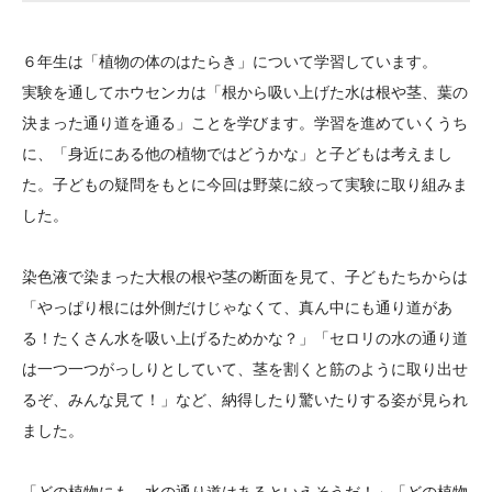
大学院生奨学金
国際学生交流プログラ
役員・評議員
公開情報
アクセス
ム
よくあるご質問
６年生は「植物の体のはたらき」について学習しています。
日本語
English
マイページ
年報一覧
中谷財団レポート
実験を通してホウセンカは「根から吸い上げた水は根や茎、葉の
科学教育振興助成・
サイトマップ
中谷財団アーカイブ
決まった通り道を通る」ことを学びます。学習を進めていくうち
次世代理系人材育成プ
に、「身近にある他の植物ではどうかな」と子どもは考えまし
た。子どもの疑問をもとに今回は野菜に絞って実験に取り組みま
ログラム助成
した。
染色液で染まった大根の根や茎の断面を見て、子どもたちからは
「やっぱり根には外側だけじゃなくて、真ん中にも通り道があ
る！たくさん水を吸い上げるためかな？」「セロリの水の通り道
は一つ一つがっしりとしていて、茎を割くと筋のように取り出せ
るぞ、みんな見て！」など、納得したり驚いたりする姿が見られ
ました。