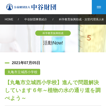
HOME
/
中谷財団事業紹介
/
科学教育振興助成・次世代理系人材
トップ
科学教育振興助成
中谷財団について
活動Now!
中谷財団について
理事長挨拶
中谷財団事業紹介
2021年07月05日
設立趣意書
中谷財団事業紹介
財団概要
中谷賞
中谷財団動画紹介
丸亀市立城西小学校
【丸亀市立城西小学校】進んで問題解決
40年史デジタルブック
沿革
神戸賞
長期大型研究助成
その他情報
しています６年～植物の水の通り道を調
中谷財団40年史
研究助成
その他情報
交流助成
個人情報保護に関する
べよう～
お問い合わせ
40年史別冊
基本方針