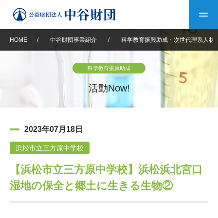
HOME
/
中谷財団事業紹介
/
科学教育振興助成・次世代理系人材
トップ
科学教育振興助成
中谷財団について
活動Now!
中谷財団について
理事長挨拶
中谷財団事業紹介
2023年07月18日
設立趣意書
中谷財団事業紹介
財団概要
中谷賞
中谷財団動画紹介
浜松市立三方原中学校
【浜松市立三方原中学校】浜松浜北宮口
40年史デジタルブック
沿革
神戸賞
長期大型研究助成
その他情報
湿地の保全と郷土に生きる生物②
中谷財団40年史
研究助成
その他情報
交流助成
個人情報保護に関する
お問い合わせ
40年史別冊
基本方針