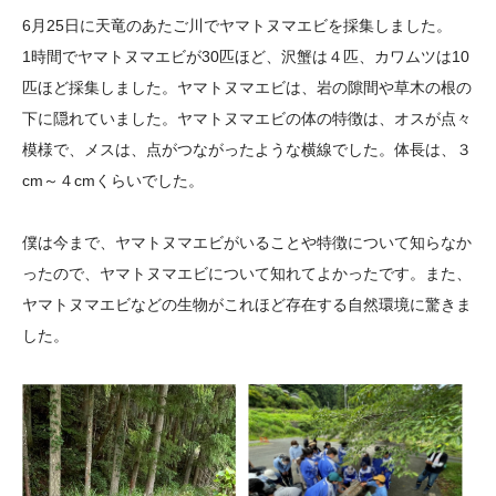
大学院生奨学金
国際学生交流プログラ
役員・評議員
公開情報
6月25日に天竜のあたご川でヤマトヌマエビを採集しました。
アクセス
ム
よくあるご質問
1時間でヤマトヌマエビが30匹ほど、沢蟹は４匹、カワムツは10
日本語
English
マイページ
匹ほど採集しました。ヤマトヌマエビは、岩の隙間や草木の根の
年報一覧
中谷財団レポート
下に隠れていました。ヤマトヌマエビの体の特徴は、オスが点々
科学教育振興助成・
サイトマップ
中谷財団アーカイブ
模様で、メスは、点がつながったような横線でした。体長は、３
次世代理系人材育成プ
cm～４cmくらいでした。
ログラム助成
僕は今まで、ヤマトヌマエビがいることや特徴について知らなか
ったので、ヤマトヌマエビについて知れてよかったです。また、
ヤマトヌマエビなどの生物がこれほど存在する自然環境に驚きま
した。