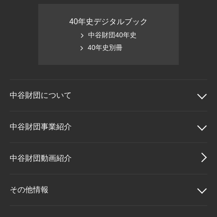
40年史デジタルブック
中谷財団40年史
40年史別冊
中谷財団に
ついて
中谷財団について
中谷財団事業紹介
理事長挨拶
中谷財団事業紹介
中谷財団動画紹介
設立趣意書
中谷賞
その他情報