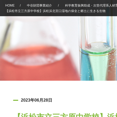
HOME
/
中谷財団事業紹介
/
科学教育振興助成・次世代理系人材
【浜松市立三方原中学校】浜松浜北宮口湿地の保全と郷土に生きる生物
2023年06月28日