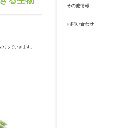
きる生物
その他情報
40年
交流
中谷
お問い合わせ
大学
国際
役員
を刈っていきます。
科学
公開
次世
年報
中谷