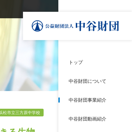
トップ
理事
中谷
個人
基本
中谷財団について
設立
神戸
アク
中谷財団事業紹介
財団
長期
よく
浜松市立三方原中学校
中谷財団動画紹介
沿革
研究
サイ