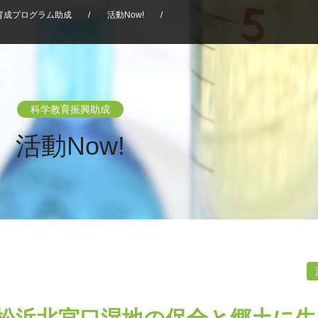
育成プログラム助成
/
活動Now!
/
科学教育振興助成
活動Now!